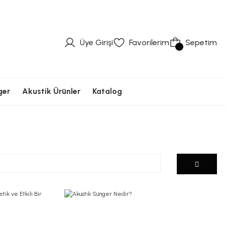
üvenli Ödeme
Hızlı Kargolama
Güvenli Ödeme
Hızlı Kargolama
Güvenli Ödeme
Üye Girişi
Favorilerim
Sepetim
ger
Akustik Ürünler
Katalog