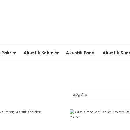
Ödeme
Hızlı Kargolama
Güvenli Ödeme
Hızlı Kargolama
G
 Yalıtım
Akustik Kabinler
Akustik Panel
Akustik Sün