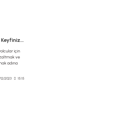
Araç Ses Yalıtımı: Sürüş Keyfinizi Yükseltmek İçin Etkili Çözümler
olcular için
azaltmak ve
amak adına
/12/2023
15:15