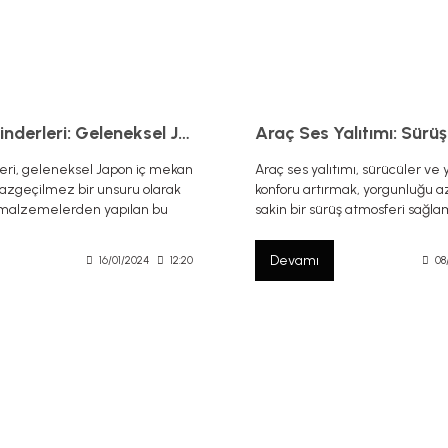
Tatami Minderleri: Geleneksel Japon Yaşamının Modern Yorumu
ri, geleneksel Japon iç mekan
Araç ses yalıtımı, sürücüler ve y
vazgeçilmez bir unsuru olarak
konforu artırmak, yorgunluğu 
al malzemelerden yapılan bu
sakin bir sürüş atmosferi sağl
enellikle bambu çerçevelerle
önemli bir rol oynar.
Japon evlerinde yatak, oturma
Devamı
16/01/2024
12:20
08
y evi gibi farklı alanlarda