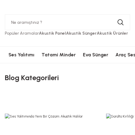
Hızlı Kargolama
Güvenli Ödeme
Hızlı Kargolama
Güvenli 
Popüler Aramalar
Akustik Panel
Akustik Sünger
Akustik Ürünler
Ses Yalıtımı
Tatami Minder
Eva Sünger
Araç Ses
Blog Kategorileri