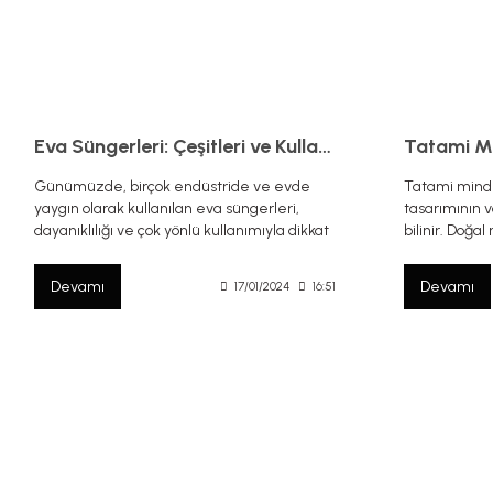
Eva Süngerleri: Çeşitleri ve Kullanım Alanları
Günümüzde, birçok endüstride ve evde
Tatami minde
yaygın olarak kullanılan eva süngerleri,
tasarımının 
dayanıklılığı ve çok yönlü kullanımıyla dikkat
bilinir. Doğ
çekiyor. Bu yazıda, eva süngerlerinin
minderler, g
çeşitlerini ve farklı kullanım alanlarını
kaplanır ve 
Devamı
Devamı
17/01/2024
16:51
keşfedeceğiz.
odası veya ça
kullanılır.