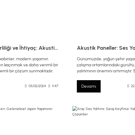
Gürültü Kirliliği ve İhtiyaç: Akustik Kabinler
 kabinler, modern yaşamın
Günümüzde, yoğun şehir yaşa
n kaçınmak ve daha verimli bir
çalışma ortamlarındaki gürültü,
nemli bir çözüm sunmaktadır.
yalıtımının önemini artırmıştır.
ında, akustik kabinlerin
akustik paneller, hem estetik 
 avantajları ve kişisel kullanım
bir çözüm sunarak ortamdaki s
Devamı
05/02/2024
11:47
22
ir bilgilere değineceğiz.
sağlamak için kullanılan önemli
haline gelmiştir.