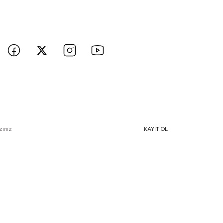
 hesaplarımızı takip edin yenilikleri kaçırmayın!
e Özel İndirimlerden Haberdar Olmak İçin Hemen Kaydolun
KAYIT OL