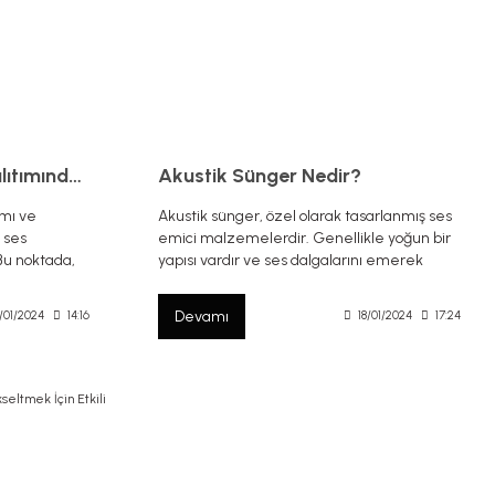
Akustik Paneller: Ses Yalıtımında Estetik ve Etkili Bir Çözüm
Akustik Sünger Nedir?
mı ve
Akustik sünger, özel olarak tasarlanmış ses
 ses
emici malzemelerdir. Genellikle yoğun bir
 Bu noktada,
yapısı vardır ve ses dalgalarını emerek
hem de etkili
yankıyı azaltır. Bu özellikleri, ortamda daha
es dengesini
net bir ses kalitesi ve daha iyi bir akustik
Devamı
/01/2024
14:16
18/01/2024
17:24
 bir araç
deneyim sağlar.