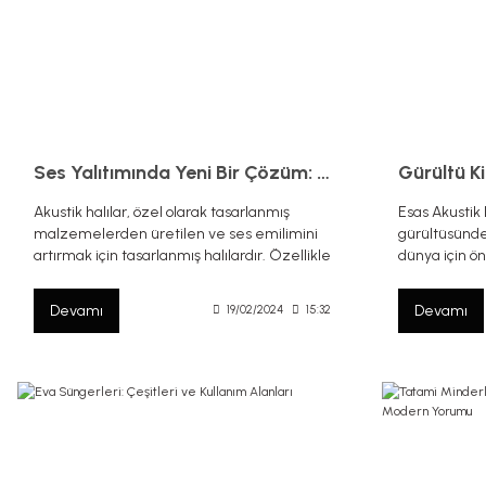
Ses Yalıtımında Yeni Bir Çözüm: Akustik Halılar
Akustik halılar, özel olarak tasarlanmış
Esas Akustik
malzemelerden üretilen ve ses emilimini
gürültüsünde
artırmak için tasarlanmış halılardır. Özellikle
dünya için ö
ofisler, konferans salonları, stüdyolar ve ev
Bu blog yazıs
sinema odaları gibi alanlarda önemli bir
fonksiyonları,
Devamı
Devamı
19/02/2024
15:32
avantaj sağlar.
alanlarına da