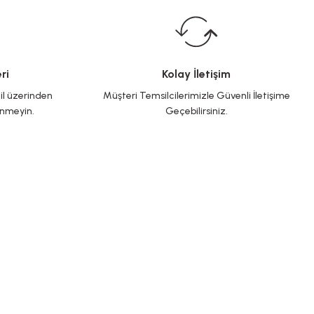
ri
Kolay İletişim
il üzerinden
Müşteri Temsilcilerimizle Güvenli İletişime
inmeyin.
Geçebilirsiniz.
BİZE ULAŞIN