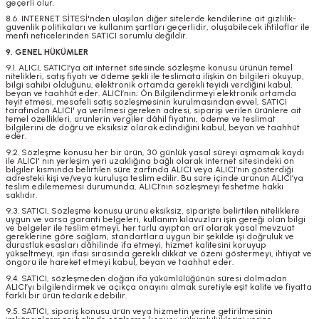
geçerli olur.
8.6. INTERNET SİTESİ'nden ulaşılan diğer sitelerde kendilerine ait gizlilik-
güvenlik politikaları ve kullanım şartları geçerlidir, oluşabilecek ihtilaflar ile
menfi neticelerinden SATICI sorumlu değildir.
9. GENEL HÜKÜMLER
9.1. ALICI, SATICI’ya ait internet sitesinde sözleşme konusu ürünün temel
nitelikleri, satış fiyatı ve ödeme şekli ile teslimata ilişkin ön bilgileri okuyup,
bilgi sahibi olduğunu, elektronik ortamda gerekli teyidi verdiğini kabul,
beyan ve taahhüt eder. ALICI’nın; Ön Bilgilendirmeyi elektronik ortamda
teyit etmesi, mesafeli satış sözleşmesinin kurulmasından evvel, SATICI
tarafından ALICI' ya verilmesi gereken adresi, siparişi verilen ürünlere ait
temel özellikleri, ürünlerin vergiler dâhil fiyatını, ödeme ve teslimat
bilgilerini de doğru ve eksiksiz olarak edindiğini kabul, beyan ve taahhüt
eder.
9.2. Sözleşme konusu her bir ürün, 30 günlük yasal süreyi aşmamak kaydı
ile ALICI' nın yerleşim yeri uzaklığına bağlı olarak internet sitesindeki ön
bilgiler kısmında belirtilen süre zarfında ALICI veya ALICI’nın gösterdiği
adresteki kişi ve/veya kuruluşa teslim edilir. Bu süre içinde ürünün ALICI’ya
teslim edilememesi durumunda, ALICI’nın sözleşmeyi feshetme hakkı
saklıdır.
9.3. SATICI, Sözleşme konusu ürünü eksiksiz, siparişte belirtilen niteliklere
uygun ve varsa garanti belgeleri, kullanım kılavuzları işin gereği olan bilgi
ve belgeler ile teslim etmeyi, her türlü ayıptan arî olarak yasal mevzuat
gereklerine göre sağlam, standartlara uygun bir şekilde işi doğruluk ve
dürüstlük esasları dâhilinde ifa etmeyi, hizmet kalitesini koruyup
yükseltmeyi, işin ifası sırasında gerekli dikkat ve özeni göstermeyi, ihtiyat ve
öngörü ile hareket etmeyi kabul, beyan ve taahhüt eder.
9.4. SATICI, sözleşmeden doğan ifa yükümlülüğünün süresi dolmadan
ALICI’yı bilgilendirmek ve açıkça onayını almak suretiyle eşit kalite ve fiyatta
farklı bir ürün tedarik edebilir.
9.5. SATICI, sipariş konusu ürün veya hizmetin yerine getirilmesinin