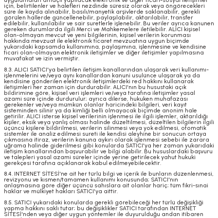
uygulamaları amaçlı yapılacak elektronik ve diğer ticari-sosyal iletişimler
için, belirtilenler ve halefleri nezdinde süresiz olarak veya öngörecekleri
süre ile kayda alınabilir, basılı/manyetik arşivlerde saklanabilir, gerekli
görülen hallerde güncellenebilir, paylaşılabilir, aktarılabilir, transfer
edilebilir, kullanılabilir ve sair suretlerle işlenebilir. Bu veriler ayrıca kanunen
gereken durumlarda ilgili Merci ve Mahkemelere iletilebilir. ALICI kişisel
olan-olmayan mevcut ve yeni bilgilerinin, kişisel verilerin korunması
hakkında mevzuat ile elektronik ticaret mevzuatına uygun biçimde
yukarıdaki kapsamda kullanımına, paylaşımına, işlenmesine ve kendisine
ticari olan-olmayan elektronik iletişimler ve diğer iletişimler yapılmasına
muvafakat ve izin vermiştir.
8.3. ALICI SATICI'ya belirtilen iletişim kanallarından ulaşarak veri kullanımı-
işlenmelerini ve/veya aynı kanallardan kanuni usulünce ulaşarak ya da
kendisine gönderilen elektronik iletişimlerdeki red hakkını kullanarak
iletişimleri her zaman için durdurabilir. ALICI'nın bu husustaki açık
bildirimine göre, kişisel veri işlemleri ve/veya tarafına iletişimler yasal
azami süre içinde durdurulur; ayrıca dilerse, hukuken muhafazası
gerekenler ve/veya mümkün olanlar haricindeki bilgileri, veri kayıt
sisteminden silinir ya da kimliği belli olmayacak biçimde anonim hale
getirilir. ALICI isterse kişisel verilerinin işlenmesi ile ilgili işlemler, aktarıldığı
kişiler, eksik veya yanlış olması halinde düzeltilmesi, düzeltilen bilgilerin ilgili
üçüncü kişilere bildirilmesi, verilerin silinmesi veya yok edilmesi, otomatik
sistemler ile analiz edilmesi sureti ile kendisi aleyhine bir sonucun ortaya
çıkmasına itiraz, verilerin kanuna aykırı olarak işlenmesi sebebi ile zarara
uğrama halinde giderilmesi gibi konularda SATICI'ya her zaman yukarıdaki
iletişim kanallarından başvurabilir ve bilgi alabilir. Bu hususlardaki başvuru
ve talepleri yasal azami süreler içinde yerine getirilecek yahut hukuki
gerekçesi tarafına açıklanarak kabul edilmeyebilecektir.
8.4. INTERNET SİTESİ'ne ait her türlü bilgi ve içerik ile bunların düzenlenmesi,
revizyonu ve kısmen/tamamen kullanımı konusunda; SATICI'nın
anlaşmasına göre diğer üçüncü sahıslara ait olanlar hariç; tüm fikri-sınai
haklar ve mülkiyet hakları SATICI'ya aittir.
8.5. SATICI yukarıdaki konularda gerekli görebileceği her türlü değişikliği
yapma hakkını saklı tutar; bu değişiklikler SATICI tarafından INTERNET
SİTESİ'nden veya diğer uygun yöntemler ile duyurulduğu andan itibaren