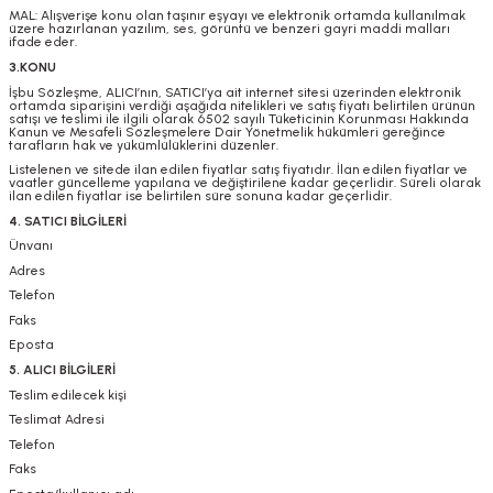
MAL: Alışverişe konu olan taşınır eşyayı ve elektronik ortamda kullanılmak
üzere hazırlanan yazılım, ses, görüntü ve benzeri gayri maddi malları
ifade eder.
3.KONU
İşbu Sözleşme, ALICI’nın, SATICI’ya ait internet sitesi üzerinden elektronik
ortamda siparişini verdiği aşağıda nitelikleri ve satış fiyatı belirtilen ürünün
satışı ve teslimi ile ilgili olarak 6502 sayılı Tüketicinin Korunması Hakkında
Kanun ve Mesafeli Sözleşmelere Dair Yönetmelik hükümleri gereğince
tarafların hak ve yükümlülüklerini düzenler.
Listelenen ve sitede ilan edilen fiyatlar satış fiyatıdır. İlan edilen fiyatlar ve
vaatler güncelleme yapılana ve değiştirilene kadar geçerlidir. Süreli olarak
ilan edilen fiyatlar ise belirtilen süre sonuna kadar geçerlidir.
4. SATICI BİLGİLERİ
Ünvanı
Adres
Telefon
Faks
Eposta
5. ALICI BİLGİLERİ
Teslim edilecek kişi
Teslimat Adresi
Telefon
Faks