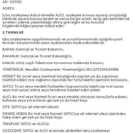
AD- SOYAD:
ADRES:
İş bu sözleşmeyi kabul etmekle ALICI, sözleşme konusu siparişi onayladığı
takdirde sipariş konusu bedeli ve varsa kargo ücreti, vergi gibi belirtilen ek
ücretleri ödeme yükümlülüğü altına gireceğini ve bu konuda
bilgilendirildiğini peşinen kabul eder.
2.TANIMLAR
İşbu sözleşmenin uygulanmasında ve yorumlanmasında aşağıda yazılı
terimler karşılarındaki yazılı açıklamaları ifade edeceklerdir.
BAKAN: Gümrük ve Ticaret Bakanı’nı,
BAKANLIK: Gümrük ve Ticaret Bakanlığı’nı,
KANUN: 6502 sayılı Tüketicinin Korunması Hakkında Kanun’u,
YÖNETMELİK: Mesafeli Sözleşmeler Yönetmeliği’ni (RG:27.11.2014/29188)
HİZMET: Bir ücret veya menfaat karşılığında yapılan ya da yapılması
taahhüt edilen mal sağlama dışındaki her türlü tüketici işleminin konusunu ,
SATICI: Ticari veya mesleki faaliyetleri kapsamında tüketiciye mal sunan
veya mal sunan adına veya hesabına hareket eden şirketi,
ALICI: Bir mal veya hizmeti ticari veya mesleki olmayan amaçlarla edinen,
kullanan veya yararlanan gerçek ya da tüzel kişiyi,
SİTE: SATICI’ya ait internet sitesini,
SİPARİŞ VEREN: Bir mal veya hizmeti SATICI’ya ait internet sitesi üzerinden
talep eden gerçek ya da tüzel kişiyi,
TARAFLAR: SATICI ve ALICI’yı,
SÖZLEŞME: SATICI ve ALICI arasında akdedilen işbu sözleşmeyi,