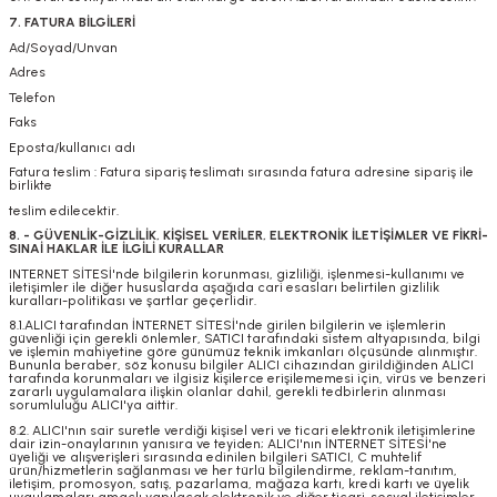
7. FATURA BİLGİLERİ
Ad/Soyad/Unvan
Adres
Telefon
Faks
Eposta/kullanıcı adı
Fatura teslim : Fatura sipariş teslimatı sırasında fatura adresine sipariş ile
birlikte
teslim edilecektir.
8. - GÜVENLİK-GİZLİLİK, KİŞİSEL VERİLER, ELEKTRONİK İLETİŞİMLER VE FİKRİ-
SINAİ HAKLAR İLE İLGİLİ KURALLAR
INTERNET SİTESİ'nde bilgilerin korunması, gizliliği, işlenmesi-kullanımı ve
iletişimler ile diğer hususlarda aşağıda cari esasları belirtilen gizlilik
kuralları-politikası ve şartlar geçerlidir.
8.1.ALICI tarafından İNTERNET SİTESİ'nde girilen bilgilerin ve işlemlerin
güvenliği için gerekli önlemler, SATICI tarafındaki sistem altyapısında, bilgi
ve işlemin mahiyetine göre günümüz teknik imkanları ölçüsünde alınmıştır.
Bununla beraber, söz konusu bilgiler ALICI cihazından girildiğinden ALICI
tarafında korunmaları ve ilgisiz kişilerce erişilememesi için, virüs ve benzeri
zararlı uygulamalara ilişkin olanlar dahil, gerekli tedbirlerin alınması
sorumluluğu ALICI'ya aittir.
8.2. ALICI'nın sair suretle verdiği kişisel veri ve ticari elektronik iletişimlerine
dair izin-onaylarının yanısıra ve teyiden; ALICI'nın İNTERNET SİTESİ'ne
üyeliği ve alışverişleri sırasında edinilen bilgileri SATICI, C muhtelif
ürün/hizmetlerin sağlanması ve her türlü bilgilendirme, reklam-tanıtım,
iletişim, promosyon, satış, pazarlama, mağaza kartı, kredi kartı ve üyelik