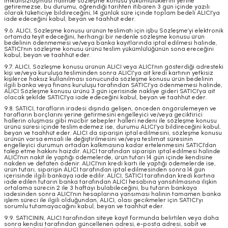
imkânsızlaşması halinde sözleşme konusu yükümlülüklerini yerine
getiremezse, bu durumu, öğrendiği tarihten itibaren 3 gün içinde yazılı
olarak tüketiciye bildireceğini, 14 günlük süre içinde toplam bedeli ALICI’ya
iade edeceğini kabul, beyan ve taahhüt eder.
9.6. ALICI, Sözleşme konusu ürünün teslimatı için işbu Sözleşme’yi elektronik
ortamda teyit edeceğini, herhangi bir nedenle sözleşme konusu ürün
bedelinin ödenmemesi ve/veya banka kayıtlarında iptal edilmesi halinde,
SATICI’nın sözleşme konusu ürünü teslim yükümlülüğünün sona ereceğini
kabul, beyan ve taahhüt eder.
9.7. ALICI, Sözleşme konusu ürünün ALICI veya ALICI’nın gösterdiği adresteki
kişi ve/veya kuruluşa tesliminden sonra ALICI'ya ait kredi kartının yetkisiz
kişilerce haksız kullanılması sonucunda sözleşme konusu ürün bedelinin
ilgili banka veya finans kuruluşu tarafından SATICI'ya ödenmemesi halinde,
ALICI Sözleşme konusu ürünü 3 gün içerisinde nakliye gideri SATICI’ya ait
olacak şekilde SATICI’ya iade edeceğini kabul, beyan ve taahhüt eder.
9.8. SATICI, tarafların iradesi dışında gelişen, önceden öngörülemeyen ve
tarafların borçlarını yerine getirmesini engelleyici ve/veya geciktirici
hallerin oluşması gibi mücbir sebepler halleri nedeni ile sözleşme konusu
ürünü süresi içinde teslim edemez ise, durumu ALICI'ya bildireceğini kabul,
beyan ve taahhüt eder. ALICI da siparişin iptal edilmesini, sözleşme konusu
ürünün varsa emsali ile değiştirilmesini ve/veya teslimat süresinin
engelleyici durumun ortadan kalkmasına kadar ertelenmesini SATICI’dan
talep etme hakkını haizdir. ALICI tarafından siparişin iptal edilmesi halinde
ALICI’nın nakit ile yaptığı ödemelerde, ürün tutarı 14 gün içinde kendisine
nakden ve defaten ödenir. ALICI’nın kredi kartı ile yaptığı ödemelerde ise,
ürün tutarı, siparişin ALICI tarafından iptal edilmesinden sonra 14 gün
içerisinde ilgili bankaya iade edilir. ALICI, SATICI tarafından kredi kartına
iade edilen tutarın banka tarafından ALICI hesabına yansıtılmasına ilişkin
ortalama sürecin 2 ile 3 haftayı bulabileceğini, bu tutarın bankaya
iadesinden sonra ALICI’nın hesaplarına yansıması halinin tamamen banka
işlem süreci ile ilgili olduğundan, ALICI, olası gecikmeler için SATICI’yı
sorumlu tutamayacağını kabul, beyan ve taahhüt eder.
9.9. SATICININ, ALICI tarafından siteye kayıt formunda belirtilen veya daha
sonra kendisi tarafından güncellenen adresi, e-posta adresi, sabit ve