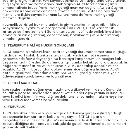
yazılım programlarının, veri kaydedebilme ve veri depolama cihazlarının,
bilgisayar sarf malzemelerinin, ambalajının ALICI tarafından açılmış
olması halinde iadesi Yönetmelik gereği mümkün değildir. Ayrıca Cayma
hakkı süresi sona ermeden önce, tüketicinin onayı ile ifasına başlanan
hizmetlere ilişkin cayma hakkının kullanılması da Yönetmelik gereği
mümkün değildir.
Kozmetik ve kişisel bakım ürünleri, iç giyim ürünleri, mayo, bikini, kitap,
kopyalanabilir yazılım ve programlar, DVD, VCD, CD ve kasetler ile
kırtasiye sarf malzemeleri (toner, kartuş, şerit vb.) iade edilebilmesi için
ambalajlarının açılmamış, denenmemiş, bozulmamış ve kullanılmamış
olmaları gerekir.
12. TEMERRÜT HALİ VE HUKUKİ SONUÇLARI
ALICI, ödeme işlemlerini kredi kartı ile yaptığı durumda temerrüde düştüğü
takdirde, kart sahibi banka ile arasındaki kredi kartı sözleşmesi
çerçevesinde faiz ödeyeceğini ve bankaya karşı sorumlu olacağını kabul,
beyan ve taahhüt eder. Bu durumda ilgili banka hukuki yollara başvurabilir;
doğacak masrafları ve vekâlet ücretini ALICI’dan talep edebilir ve her
koşulda ALICI’nın borcundan dolayı temerrüde düşmesi halinde, ALICI,
borcun gecikmeli ifasından dolayı SATICI’nın uğradığı zarar ve ziyanını
ödeyeceğini kabul, beyan ve taahhüt eder
13. YETKİLİ MAHKEME
İşbu sözleşmeden doğan uyuşmazlıklarda şikayet ve itirazlar, Kanunda
belirtilen parasal sınırlar dâhilinde tüketicinin yerleşim yerinin bulunduğu
veya tüketici işleminin yapıldığı yerdeki tüketici sorunları hakem heyetine
veya tüketici mahkemesine yapılacaktır
14. YÜRÜRLÜK
ALICI, Site üzerinden verdiği siparişe ait ödemeyi gerçekleştirdiğinde işbu
sözleşmenin tüm şartlarını kabul etmiş sayılır. SATICI, siparişin
gerçekleşmesi öncesinde işbu sözleşmenin sitede ALICI tarafından okunup
kabul edildiğine dair onay alacak şekilde gerekli yazılımsal düzenlemeleri
yapmakla yükümlüdür.