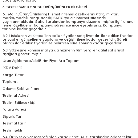
Eposta/kullanıcı adı
6. SÖZLEŞME KONUSU ÜRÜN/ÜRÜNLER BİLGİLERİ
6.1. Malın /Ürün/Ürünlerin/ Hizmetin temel özelliklerini (türü, miktarı,
marka/modeli, rengi, adedi) SATICI’ya ait internet sitesinde
yayınlanmaktadır. Satıcı tarafından kampanya düzenlenmiş ise ilgili ürünün
temel özelliklerini kampanya süresince inceleyebilirsiniz. Kampanya
tarihine kadar geçerlidir.
6.2. Listelenen ve sitede ilan edilen fiyatlar satış fiyatıdır. İlan edilen fiyatlar
ve vaatler güncelleme yapılana ve değiştirilene kadar geçerlidir. Süreli
olarak ilan edilen fiyatlar ise belirtilen süre sonuna kadar geçerlidir.
6.3. Sözleşme konusu mal ya da hizmetin tüm vergiler dâhil satış fiyatı
aşağıda gösterilmiştir.
Ürün AçıklamasıAdetBirim FiyatıAra Toplam
(KDV Dahil)
Kargo Tutarı
Toplam :
Ödeme Şekli ve Planı
Teslimat Adresi
Teslim Edilecek kişi
Fatura Adresi
Sipariş Tarihi
Teslimat tarihi
Teslim şekli
6.4. Ürün sevkiyat masrafı olan kargo ücreti ALICI tarafından ödenecektir.