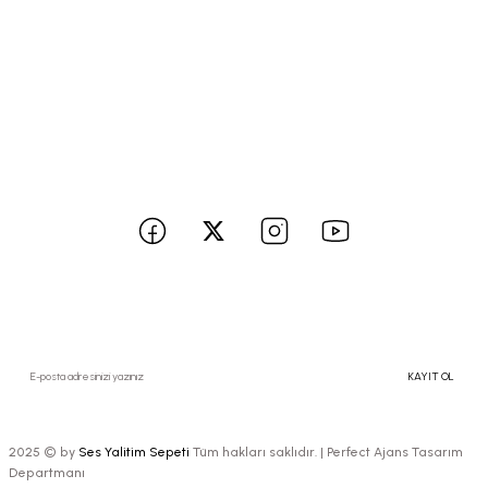
Gizlilik ve Güvenlik
İptal İade Koşullari
Kişisel Veriler Politikası
BİZE ULAŞIN
Sosyal medya hesaplarımızı takip edin yenilikleri kaçırmayın!
Kampanyalardan ve Size Özel İndirimlerden Haberdar Olmak İçin Hemen
Kaydolun
KAYIT OL
2025 © by
Ses Yalitim Sepeti
Tüm hakları saklıdır. |
Perfect Ajans Tasarım
Departmanı