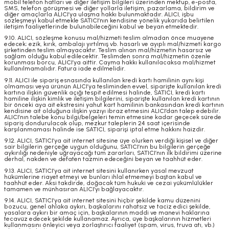
mobil telefon hatları ve diğer iletişim bilgileri üzerinden mektup, e-posta,
SMS, telefon görüşmesi ve diğer yollarla iletişim, pazarlama, bildirim ve
diğer amaçlarla ALICI’ya ulaşma hakkı bulunmaktadır. ALICI, işbu
sözleşmeyi kabul etmekle SATICI’nın kendisine yönelik yukarıda belirtilen
iletişim faaliyetlerinde bulunabileceğini kabul ve beyan etmektedir.
9.10. ALICI, sözleşme konusu mal/hizmeti teslim almadan önce muayene
edecek; ezik, kırık, ambalajı yırtılmış vb. hasarlı ve ayıplı mal/hizmeti kargo
şirketinden teslim almayacaktır. Teslim alınan mal/hizmetin hasarsız ve
sağlam olduğu kabul edilecektir. Teslimden sonra mal/hizmetin özenle
korunması borcu, ALICI’ya aittir. Cayma hakkı kullanılacaksa mal/hizmet
kullanılmamalıdır. Fatura iade edilmelidir.
9.11. ALICI ile sipariş esnasında kullanılan kredi kartı hamilinin aynı kişi
olmaması veya ürünün ALICI’ya tesliminden evvel, siparişte kullanılan kredi
kartına ilişkin güvenlik açığı tespit edilmesi halinde, SATICI, kredi kartı
hamiline ilişkin kimlik ve iletişim bilgilerini, siparişte kullanılan kredi kartının
bir önceki aya ait ekstresini yahut kart hamilinin bankasından kredi kartının
kendisine ait olduğuna ilişkin yazıyı ibraz etmesini ALICI’dan talep edebilir.
ALICI’nın talebe konu bilgi/belgeleri temin etmesine kadar geçecek sürede
sipariş dondurulacak olup, mezkur taleplerin 24 saat içerisinde
karşılanmaması halinde ise SATICI, siparişi iptal etme hakkını haizdir.
9.12. ALICI, SATICI’ya ait internet sitesine üye olurken verdiği kişisel ve diğer
sair bilgilerin gerçeğe uygun olduğunu, SATICI’nın bu bilgilerin gerçeğe
aykırılığı nedeniyle uğrayacağı tüm zararları, SATICI’nın ilk bildirimi üzerine
derhal, nakden ve defaten tazmin edeceğini beyan ve taahhüt eder.
9.13. ALICI, SATICI’ya ait internet sitesini kullanırken yasal mevzuat
hükümlerine riayet etmeyi ve bunları ihlal etmemeyi baştan kabul ve
taahhüt eder. Aksi takdirde, doğacak tüm hukuki ve cezai yükümlülükler
tamamen ve münhasıran ALICI’yı bağlayacaktır.
9.14. ALICI, SATICI’ya ait internet sitesini hiçbir şekilde kamu düzenini
bozucu, genel ahlaka aykırı, başkalarını rahatsız ve taciz edici şekilde,
yasalara aykırı bir amaç için, başkalarının maddi ve manevi haklarına
tecavüz edecek şekilde kullanamaz. Ayrıca, üye başkalarının hizmetleri
kullanmasını önleyici veya zorlaştırıcı faaliyet (spam, virus, truva atı, vb.)