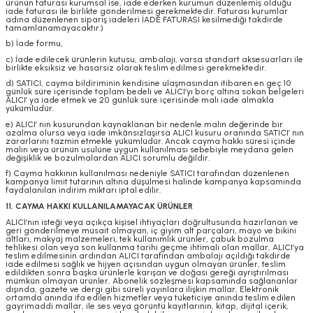
ürünün faturası kurumsal ise, iade ederken kurumun düzenlemiş olduğu
iade faturası ile birlikte gönderilmesi gerekmektedir. Faturası kurumlar
adına düzenlenen sipariş iadeleri İADE FATURASI kesilmediği takdirde
tamamlanamayacaktır.)
b) İade formu,
c) İade edilecek ürünlerin kutusu, ambalajı, varsa standart aksesuarları ile
birlikte eksiksiz ve hasarsız olarak teslim edilmesi gerekmektedir.
d) SATICI, cayma bildiriminin kendisine ulaşmasından itibaren en geç 10
günlük süre içerisinde toplam bedeli ve ALICI’yı borç altına sokan belgeleri
ALICI’ ya iade etmek ve 20 günlük süre içerisinde malı iade almakla
yükümlüdür.
e) ALICI’ nın kusurundan kaynaklanan bir nedenle malın değerinde bir
azalma olursa veya iade imkânsızlaşırsa ALICI kusuru oranında SATICI’ nın
zararlarını tazmin etmekle yükümlüdür. Ancak cayma hakkı süresi içinde
malın veya ürünün usulüne uygun kullanılması sebebiyle meydana gelen
değişiklik ve bozulmalardan ALICI sorumlu değildir.
f) Cayma hakkının kullanılması nedeniyle SATICI tarafından düzenlenen
kampanya limit tutarının altına düşülmesi halinde kampanya kapsamında
faydalanılan indirim miktarı iptal edilir.
11. CAYMA HAKKI KULLANILAMAYACAK ÜRÜNLER
ALICI’nın isteği veya açıkça kişisel ihtiyaçları doğrultusunda hazırlanan ve
geri gönderilmeye müsait olmayan, iç giyim alt parçaları, mayo ve bikini
altları, makyaj malzemeleri, tek kullanımlık ürünler, çabuk bozulma
tehlikesi olan veya son kullanma tarihi geçme ihtimali olan mallar, ALICI’ya
teslim edilmesinin ardından ALICI tarafından ambalajı açıldığı takdirde
iade edilmesi sağlık ve hijyen açısından uygun olmayan ürünler, teslim
edildikten sonra başka ürünlerle karışan ve doğası gereği ayrıştırılması
mümkün olmayan ürünler, Abonelik sözleşmesi kapsamında sağlananlar
dışında, gazete ve dergi gibi süreli yayınlara ilişkin mallar, Elektronik
ortamda anında ifa edilen hizmetler veya tüketiciye anında teslim edilen
gayrimaddi mallar, ile ses veya görüntü kayıtlarının, kitap, dijital içerik,