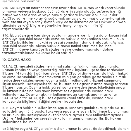
işlemlerde bulunamaz.
9.15. SATICI’ya ait internet sitesinin üzerinden, SATICI’nın kendi kontrolünde
olmayan ve/veya başkaca üçüncü kişilerin sahip olduğu ve/veya işlettiği
başka web sitelerine ve/veya başka içeriklere link verilebilir. Bu linkler
ALICI’ya yönlenme kolaylığı sağlamak amacıyla konmuş olup herhangi bir
web sitesini veya o siteyi işleten kişiyi desteklememekte ve Link verilen web
sitesinin içerdiği bilgilere yönelik herhangi bir garanti niteliği
taşımamaktadır.
9.16. İşbu sözleşme içerisinde sayılan maddelerden bir ya da birkaçını ihlal
eden üye işbu ihlal nedeniyle cezai ve hukuki olarak şahsen sorumlu olup,
SATICI’yı bu ihlallerin hukuki ve cezai sonuçlarından ari tutacaktır. Ayrıca;
işbu ihlal nedeniyle, olayın hukuk alanına intikal ettirilmesi halinde,
SATICI’nın üyeye karşı üyelik sözleşmesine uyulmamasından dolayı
tazminat talebinde bulunma hakkı saklıdır.
10. CAYMA HAKKI
10.1. ALICI; mesafeli sözleşmenin mal satışına ilişkin olması durumunda,
ürünün kendisine veya gösterdiği adresteki kişi/kuruluşa teslim tarihinden
itibaren 14 (on dört) gün içerisinde, SATICI’ya bildirmek şartıyla hiçbir hukuki
ve cezai sorumluluk üstlenmeksizin ve hiçbir gerekçe göstermeksizin malı
reddederek sözleşmeden cayma hakkını kullanabilir. Hizmet sunumuna
ilişkin mesafeli sözleşmelerde ise, bu süre sözleşmenin imzalandığı tarihten
itibaren başlar. Cayma hakkı süresi sona ermeden önce, tüketicinin onayı
ile hizmetin ifasına başlanan hizmet sözleşmelerinde cayma hakkı
kullanılamaz. Cayma hakkının kullanımından kaynaklanan masraflar
SATICI’ ya aittir. ALICI, iş bu sözleşmeyi kabul etmekle, cayma hakkı
konusunda bilgilendirildiğini peşinen kabul eder.
10.2. Cayma hakkının kullanılması için 14 (ondört) günlük süre içinde SATICI'
ya iadeli taahhütlü posta, faks veya eposta ile yazılı bildirimde bulunulması
ve ürünün işbu sözleşmede düzenlenen "Cayma Hakkı Kullanılamayacak
Ürünler" hükümleri çerçevesinde kullanılmamış olması şarttır. Bu hakkın
kullanılması halinde,
a) 3. kişiye veya ALICI’ ya teslim edilen ürünün faturası, (İade edilmek istenen