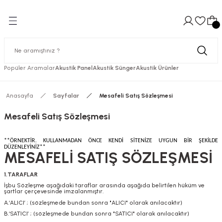
Hızlı Kargolama
Güvenli Ödeme
Hızlı Kargolama
Güvenli Ödeme
Hızlı Kargolama
Geri Dön
Geri Dön
Geri Dön
Geri Dön
Geri Dön
Geri Dön
Geri Dön
Güvenli Ödeme
Hızlı Kargolama
Güvenli Ödeme
Hızlı Kargolama
Güvenli Ödeme
Güvenli Ödeme
Hızlı Kargolama
er
ıtım
nler
ger
ler
Makina Ses Yalıtımları
Akustik Yanmaz Süngerler
mı
nder
mm
te
Kabini
Süngerler
Asansör Ses Yalıtımı
Yanmaz Labirent Sünger
Popüler Aramalar
Akustik Panel
Akustik Sünger
Akustik Ürünler
mı
inder
m
e
 Görüşme Kabini
Jeneratör Ses Yalıtımı
Yanmaz Piramit Sünger
Anasayfa
Sayfalar
Mesafeli Satış Sözleşmesi
ımı
BR
m
te
Kabini
Kazan Dairesi Ses Yalıtımı
Yanmaz Yumurta Sünger
Mesafeli Satış Sözleşmesi
ımları
m
te
Kompresör Ses Yalıtımı
**ÖRNEKTİR. KULLANMADAN ÖNCE KENDİ SİTENİZE UYGUN BİR ŞEKİLDE
DÜZENLEYİNİZ**
MESAFELİ SATIŞ SÖZLEŞMESİ
lte
1.TARAFLAR
te
İşbu Sözleşme aşağıdaki taraflar arasında aşağıda belirtilen hüküm ve
şartlar çerçevesinde imzalanmıştır.
A.‘ALICI’ ; (sözleşmede bundan sonra "ALICI" olarak anılacaktır)
B.‘SATICI’ ; (sözleşmede bundan sonra "SATICI" olarak anılacaktır)