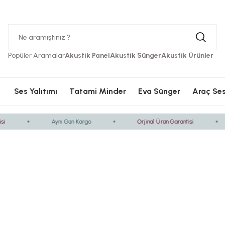
Hızlı Kargolama
Güvenli Ödeme
Hızlı Kargolama
Güvenli 
Popüler Aramalar
Akustik Panel
Akustik Sünger
Akustik Ürünler
Ses Yalıtımı
Tatami Minder
Eva Sünger
Araç Ses
Aynı Gün Kargo
Orjinal Ürün Garantisi
Ses Yalıtımı
Tat