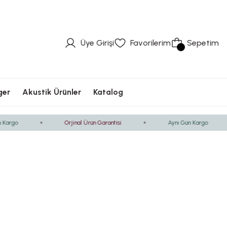
üvenli Ödeme
Hızlı Kargolama
Güvenli Ödeme
Hızlı Kargolama
Güvenli Ödeme
Üye Girişi
Favorilerim
Sepetim
ger
Akustik Ürünler
Katalog
argo
Orjinal Ürün Garantisi
Aynı Gün Kargo
er
Araç Ses Yalıtım