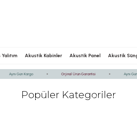
Ödeme
Hızlı Kargolama
Güvenli Ödeme
Hızlı Kargolama
G
 Yalıtım
Akustik Kabinler
Akustik Panel
Akustik Sün
Aynı Gün Kargo
Orjinal Ürün Garantisi
Aynı Gün K
Popüler Kategoriler
ami Minder
Eva Süng