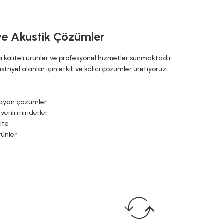
 ve Akustik Çözümler
a kaliteli ürünler ve profesyonel hizmetler sunmaktadır.
riyel alanlar için etkili ve kalıcı çözümler üretiyoruz.
ğlayan çözümler
üvenli minderler
ite
rünler
pılar
el paneller
için ideal
si
un ömürlü kullanım sunmaktadır.
, güvenilir ve estetik çözümler sunarak yaşam alanlarında