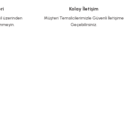
ri
Kolay İletişim
çözümler arıyorsanız, ESAS Akustik ile tanışın.
il üzerinden
Müşteri Temsilcilerimizle Güvenli İletişime
inmeyin.
Geçebilirsiniz.
BİZE ULAŞIN
 hesaplarımızı takip edin yenilikleri kaçırmayın!