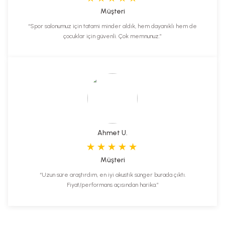
Müşteri
“Spor salonumuz için tatami minder aldık, hem dayanıklı hem de
çocuklar için güvenli. Çok memnunuz.”
Ahmet U.
Müşteri
“Uzun süre araştırdım, en iyi akustik sünger burada çıktı.
Fiyat/performans açısından harika.”