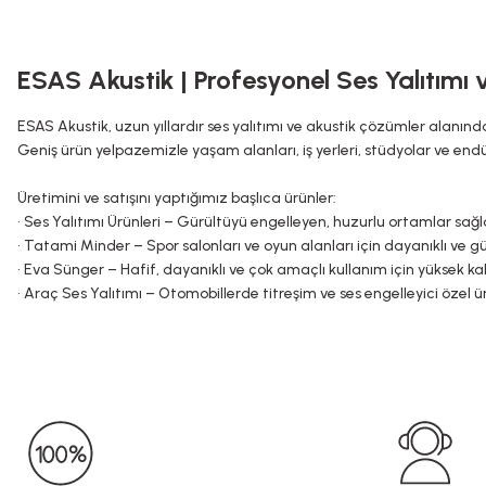
ESAS Akustik | Profesyonel Ses Yalıtımı
ESAS Akustik, uzun yıllardır ses yalıtımı ve akustik çözümler alanınd
Geniş ürün yelpazemizle yaşam alanları, iş yerleri, stüdyolar ve endüst
Üretimini ve satışını yaptığımız başlıca ürünler:
• Ses Yalıtımı Ürünleri – Gürültüyü engelleyen, huzurlu ortamlar sa
• Tatami Minder – Spor salonları ve oyun alanları için dayanıklı ve g
• Eva Sünger – Hafif, dayanıklı ve çok amaçlı kullanım için yüksek kal
• Araç Ses Yalıtımı – Otomobillerde titreşim ve ses engelleyici özel ü
• Akustik Kabin – Profesyonel ses izolasyonu için tasarlanmış özel ya
• Akustik Panel – Ortamlarda yankıyı azaltan dekoratif ve fonksiyon
• Akustik Sünger – Ses emici yapısıyla stüdyo, ofis ve yaşam alanları 
• Akustik Ürünler – Modern teknolojilerle üretilmiş geniş ürün yelpaze
Her ürünümüz kalite standartlarına uygun olarak üretilmekte ve uz
ESAS Akustik olarak hedefimiz, müşterilerimize yüksek performanslı
konfor ve huzur sağlamaktır.