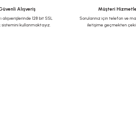
Güvenli Alışveriş
Müşteri Hizmetle
👉 Eğer siz de ses yalıtımı ve akustik ürünler konusunda profesyonel 
ı alışverişlerinde 128 bit SSL
Sorularınız için telefon ve ma
 sistemini kullanmaktayız.
iletişime geçmekten çek
YARDIM
Mesafeli Satış
Sosyal medya
Sözleşmesi