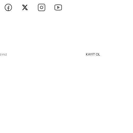
e Özel İndirimlerden Haberdar Olmak İçin Hemen Kaydolun
KAYIT OL