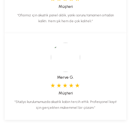
Müşteri
“Ofisimiz için akustik panel aldık, yankı sorunu tamamen ortadan
kalktı. Hem şık hem de çok kaliteli.”
Merve G.
Müşteri
“Stüdyo kurulumumuzda akustik kabin tercih ettik. Profesyonel kayıt
için gerçekten mükemmel bir çözüm.”