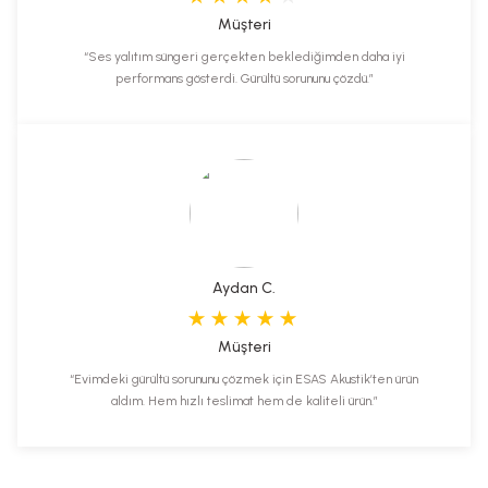
Müşteri
“Ses yalıtım süngeri gerçekten beklediğimden daha iyi
performans gösterdi. Gürültü sorununu çözdü.”
Aydan C.
Müşteri
“Evimdeki gürültü sorununu çözmek için ESAS Akustik’ten ürün
aldım. Hem hızlı teslimat hem de kaliteli ürün.”