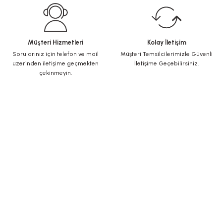
Müşteri Hizmetleri
Kolay İletişim
Sorularınız için telefon ve mail
Müşteri Temsilcilerimizle Güvenli
üzerinden iletişime geçmekten
İletişime Geçebilirsiniz.
çekinmeyin.
KURUMSAL
Yeni Üyelik
Üye Girişi
Şifremi Unuttum
ALIŞVERİŞ
İletişim