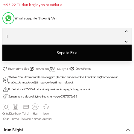
*493,92 TL den başlayan taksitlerle!
Whatsapp ile Sipariş Ver
Sepete Ekle
Yorum Yaz
Ürünü Paylaş
Tavsiye Et
Web'e özel Ürünlerin iade ve değişim işlemleri sadece online kanaldan sağlanmakta olup,
mağazalarımızda değişim gerçekleştirilmemektedir.
Bu ürünü saat 17:00’a kadar sipariş verirseniz aynı gün kargoya verilir.
Sorularınız ve destek için online chat veya 05379175625
Orjinal
Distribütör
Taksit
Hızlı
İade
Ürün
Firma
İmkanı
Teslimat
Garantisi
Ürün Bilgisi