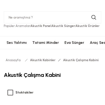
Hızlı Kargolama
Güvenli Ödeme
Hızlı Kargolama
Güvenli 
Popüler Aramalar
Akustik Panel
Akustik Sünger
Akustik Ürünler
Ses Yalıtımı
Tatami Minder
Eva Sünger
Araç Ses
Anasayfa
Akustik Kabinler
Akustik Çalışma Kabini
Akustik Çalışma Kabini
Stoktakiler