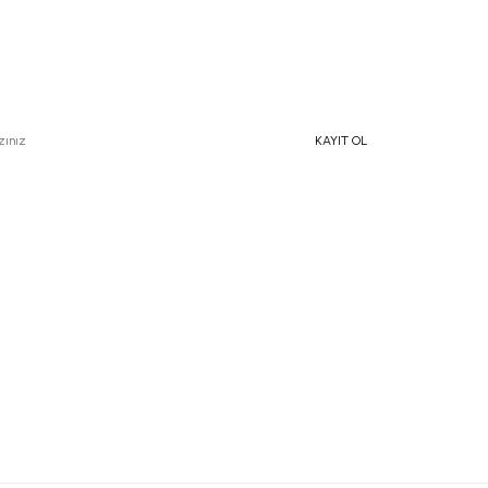
e Özel İndirimlerden Haberdar Olmak İçin Hemen Kaydolun
KAYIT OL