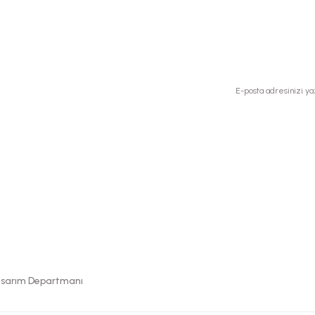
İptal İade Koşullari
Kişisel Veriler Politikası
Kampanyalardan ve Siz
asarım Departmanı