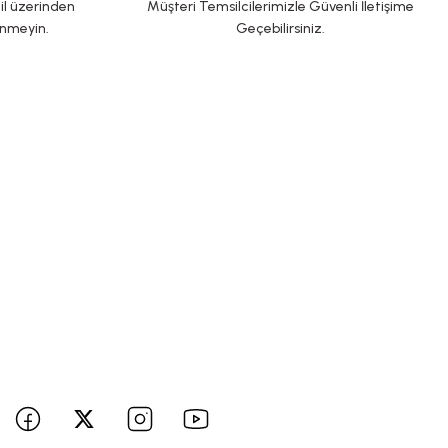
il üzerinden
Müşteri Temsilcilerimizle Güvenli İletişime
inmeyin.
Geçebilirsiniz.
BİZE ULAŞIN
 hesaplarımızı takip edin yenilikleri kaçırmayın!