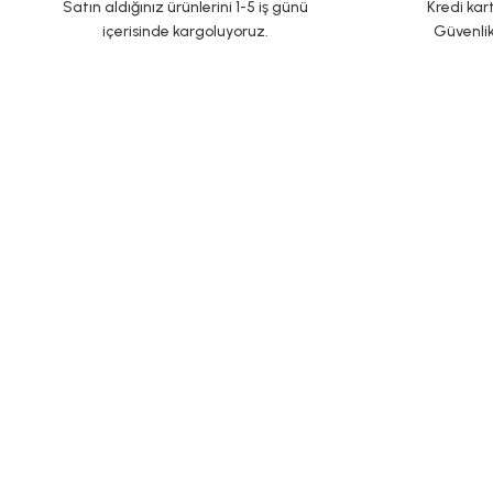
Satın aldığınız ürünlerini 1-5 iş günü
Kredi kart
içerisinde kargoluyoruz.
Güvenlik
KURUMSAL
ALIŞVERİŞ
Yeni Üyelik
İletişim
Üye Girişi
İletişim Formu
Şifremi Unuttum
Havale Bildirim Formu