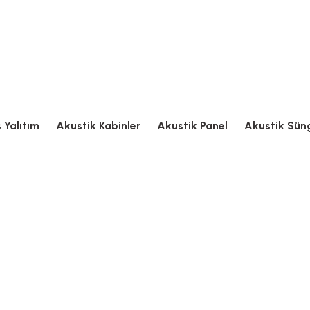
Ödeme
Hızlı Kargolama
Güvenli Ödeme
Hızlı Kargolama
G
 Yalıtım
Akustik Kabinler
Akustik Panel
Akustik Sün