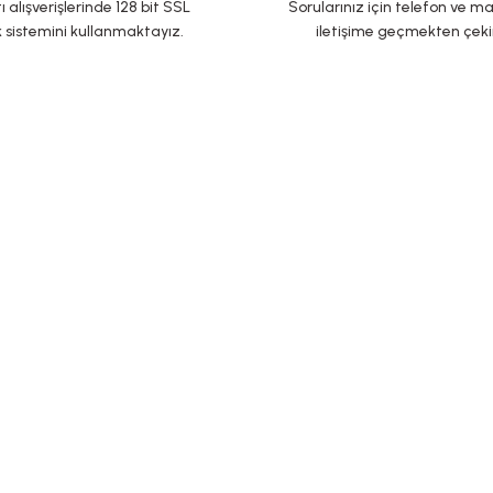
ı alışverişlerinde 128 bit SSL
Sorularınız için telefon ve ma
 sistemini kullanmaktayız.
iletişime geçmekten çek
YARDIM
Mesafeli Satış
Sosyal medya
Sözleşmesi
Gizlilik ve Güvenlik