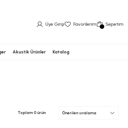
üvenli Ödeme
Hızlı Kargolama
Güvenli Ödeme
Hızlı Kargolama
Güvenli Ödeme
Üye Girişi
Favorilerim
Sepetim
ger
Akustik Ürünler
Katalog
Toplam 0 ürün