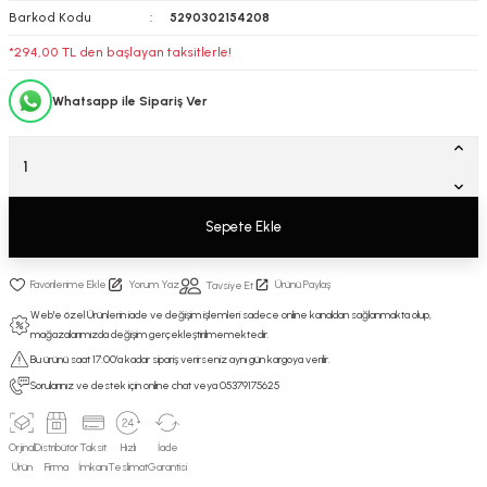
Barkod Kodu
5290302154208
*294,00 TL den başlayan taksitlerle!
Whatsapp ile Sipariş Ver
Sepete Ekle
Yorum Yaz
Ürünü Paylaş
Tavsiye Et
Web'e özel Ürünlerin iade ve değişim işlemleri sadece online kanaldan sağlanmakta olup,
mağazalarımızda değişim gerçekleştirilmemektedir.
Bu ürünü saat 17:00’a kadar sipariş verirseniz aynı gün kargoya verilir.
Sorularınız ve destek için online chat veya 05379175625
Orjinal
Distribütör
Taksit
Hızlı
İade
Ürün
Firma
İmkanı
Teslimat
Garantisi