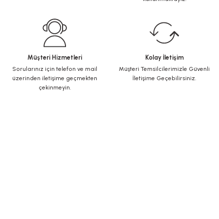
Müşteri Hizmetleri
Kolay İletişim
Sorularınız için telefon ve mail
Müşteri Temsilcilerimizle Güvenli
üzerinden iletişime geçmekten
İletişime Geçebilirsiniz.
çekinmeyin.
KURUMSAL
Yeni Üyelik
Üye Girişi
Şifremi Unuttum
ALIŞVERİŞ