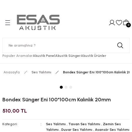
li Ödeme
Hızlı Kargolama
Gü
Geri Dön
Geri Dön
Geri Dön
Geri Dön
Geri Dön
Geri Dön
Geri Dön
er
ıtım
nler
ger
ler
Makina Ses Yalıtımları
Akustik Yanmaz Süngerler
0
mı
nder
mm
te
Kabini
Süngerler
Asansör Ses Yalıtımı
Yanmaz Labirent Sünger
mı
inder
m
e
 Görüşme Kabini
Jeneratör Ses Yalıtımı
Yanmaz Piramit Sünger
Popüler Aramalar
Akustik Panel
Akustik Sünger
Akustik Ürünler
ımı
BR
m
te
Kabini
Kazan Dairesi Ses Yalıtımı
Yanmaz Yumurta Sünger
Anasayfa
Ses Yalıtımı
Bondex Sünger Eni 100*100cm Kalınlık 
ımları
m
te
Kompresör Ses Yalıtımı
lte
Bondex Sünger Eni 100*100cm Kalınlık 20mm
510,00 TL
te
Kategori
Ses Yalıtımı
,
Tavan Ses Yalıtımı
,
Zemin Ses
Yalıtımı
,
Duvar Ses Yalıtımı
,
Asansör Ses Yalıtımı