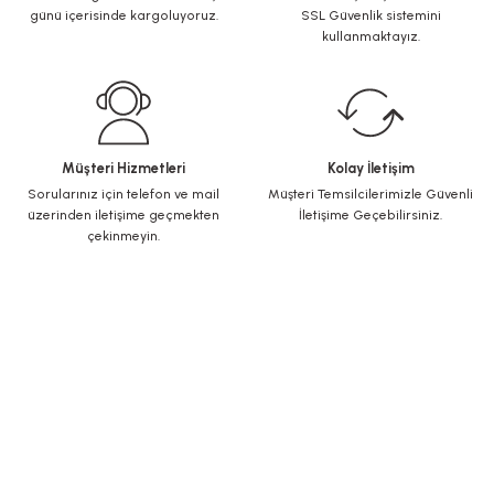
günü içerisinde kargoluyoruz.
SSL Güvenlik sistemini
kullanmaktayız.
Müşteri Hizmetleri
Kolay İletişim
Sorularınız için telefon ve mail
Müşteri Temsilcilerimizle Güvenli
üzerinden iletişime geçmekten
İletişime Geçebilirsiniz.
çekinmeyin.
KURUMSAL
Yeni Üyelik
Üye Girişi
Şifremi Unuttum