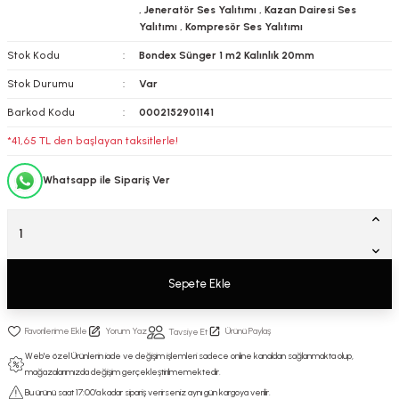
,
Jeneratör Ses Yalıtımı
,
Kazan Dairesi Ses
Yalıtımı
,
Kompresör Ses Yalıtımı
Stok Kodu
Bondex Sünger 1 m2 Kalınlık 20mm
Stok Durumu
Var
Barkod Kodu
0002152901141
*41,65 TL den başlayan taksitlerle!
Whatsapp ile Sipariş Ver
Sepete Ekle
Yorum Yaz
Ürünü Paylaş
Tavsiye Et
Web'e özel Ürünlerin iade ve değişim işlemleri sadece online kanaldan sağlanmakta olup,
mağazalarımızda değişim gerçekleştirilmemektedir.
Bu ürünü saat 17:00’a kadar sipariş verirseniz aynı gün kargoya verilir.