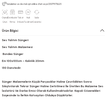
Sorularınız ve destek için online chat veya 05379175625
Orjinal
Distribütör
Taksit
Hızlı
İade
Ürün
Firma
İmkanı
Teslimat
Garantisi
Ürün Bilgisi
Ses Yalıtım Süngeri
Ses Yalıtım Malzemesi
Bondex Sünger
Eni 100x100cm – Kalınlık 20mm
150 Danstedir.
Sünger Malzemelerin Küçük Parçacıklar Haline Çevrildikten Sonra
Sıkıştırılarak Tekrar Sünger Haline Getirilmesi İle Üretilen Bu Malzeme Ses
İzolatörü Ve Darbe Emici Olarak Kullanılmaktadırlar. Kapalı Gözenekleri
Sayesinde Isı İletkin Katsayıları Oldukça Düşüktürler.