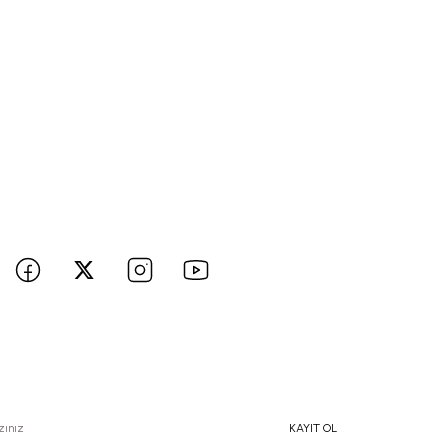
BİZE ULAŞIN
 hesaplarımızı takip edin yenilikleri kaçırmayın!
e Özel İndirimlerden Haberdar Olmak İçin Hemen Kaydolun
KAYIT OL