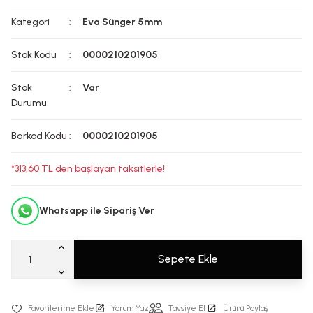
Kategori
Eva Sünger 5mm
Stok Kodu
0000210201905
Stok
Var
Durumu
Barkod Kodu
0000210201905
*313,60 TL den başlayan taksitlerle!
Whatsapp ile Sipariş Ver
Sepete Ekle
Yorum Yaz
Tavsiye Et
Ürünü Paylaş