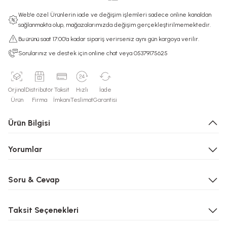
Web'e özel Ürünlerin iade ve değişim işlemleri sadece online kanaldan
sağlanmakta olup, mağazalarımızda değişim gerçekleştirilmemektedir.
Bu ürünü saat 17:00’a kadar sipariş verirseniz aynı gün kargoya verilir.
Sorularınız ve destek için online chat veya 05379175625
Orjinal
Distribütör
Taksit
Hızlı
İade
Ürün
Firma
İmkanı
Teslimat
Garantisi
Ürün Bilgisi
Yorumlar
Soru & Cevap
Taksit Seçenekleri