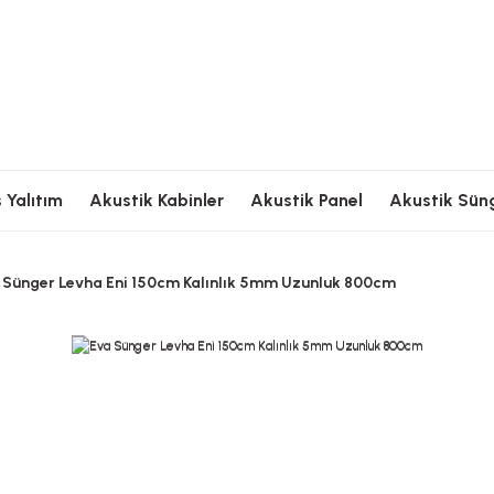
Ödeme
Hızlı Kargolama
Güvenli Ödeme
Hızlı Kargolama
G
 Yalıtım
Akustik Kabinler
Akustik Panel
Akustik Sün
 Sünger Levha Eni 150cm Kalınlık 5mm Uzunluk 800cm