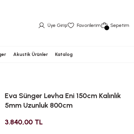
üvenli Ödeme
Hızlı Kargolama
Güvenli Ödeme
Hızlı Kargolama
Güvenli Ödeme
Üye Girişi
Favorilerim
Sepetim
ger
Akustik Ürünler
Katalog
Eva Sünger Levha Eni 150cm Kalınlık
5mm Uzunluk 800cm
3.840,00 TL