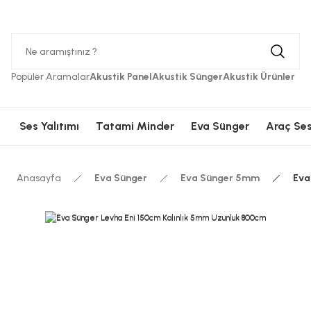
Hızlı Kargolama
Güvenli Ödeme
Hızlı Kargolama
Güvenli 
Popüler Aramalar
Akustik Panel
Akustik Sünger
Akustik Ürünler
Ses Yalıtımı
Tatami Minder
Eva Sünger
Araç Ses
Anasayfa
Eva Sünger
Eva Sünger 5mm
Eva