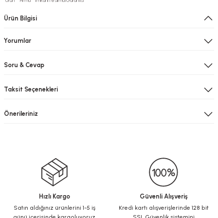
Ürün
Firma
İmkanı
Teslimat
Garantisi
Ürün Bilgisi
Yorumlar
Soru & Cevap
Taksit Seçenekleri
Önerileriniz
Hızlı Kargo
Güvenli Alışveriş
Satın aldığınız ürünlerini 1-5 iş
Kredi kartı alışverişlerinde 128 bit
günü içerisinde kargoluyoruz.
SSL Güvenlik sistemini