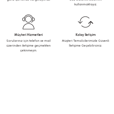
kullanmaktayız.
Müşteri Hizmetleri
Kolay İletişim
Sorularınız için telefon ve mail
Müşteri Temsilcilerimizle Güvenli
üzerinden iletişime geçmekten
İletişime Geçebilirsiniz.
çekinmeyin.
KURUMSAL
Yeni Üyelik
Üye Girişi
Şifremi Unuttum