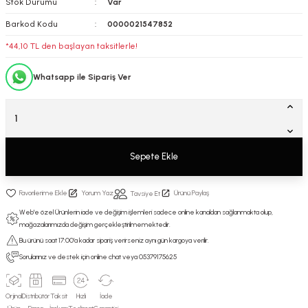
Stok Durumu
Var
Barkod Kodu
0000021547852
*44,10 TL den başlayan taksitlerle!
Whatsapp ile Sipariş Ver
Sepete Ekle
Yorum Yaz
Ürünü Paylaş
Tavsiye Et
Web'e özel Ürünlerin iade ve değişim işlemleri sadece online kanaldan sağlanmakta olup,
mağazalarımızda değişim gerçekleştirilmemektedir.
Bu ürünü saat 17:00’a kadar sipariş verirseniz aynı gün kargoya verilir.
Sorularınız ve destek için online chat veya 05379175625
Orjinal
Distribütör
Taksit
Hızlı
İade