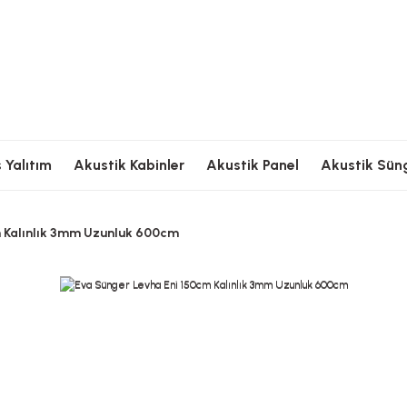
Ödeme
Hızlı Kargolama
Güvenli Ödeme
Hızlı Kargolama
G
 Yalıtım
Akustik Kabinler
Akustik Panel
Akustik Sün
m Kalınlık 3mm Uzunluk 600cm