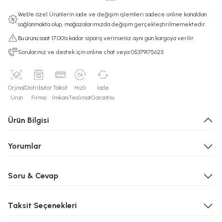
Web'e özel Ürünlerin iade ve değişim işlemleri sadece online kanaldan
sağlanmakta olup, mağazalarımızda değişim gerçekleştirilmemektedir.
Bu ürünü saat 17:00’a kadar sipariş verirseniz aynı gün kargoya verilir.
Sorularınız ve destek için online chat veya 05379175625
Orjinal
Distribütör
Taksit
Hızlı
İade
Ürün
Firma
İmkanı
Teslimat
Garantisi
Ürün Bilgisi
Yorumlar
Soru & Cevap
Taksit Seçenekleri