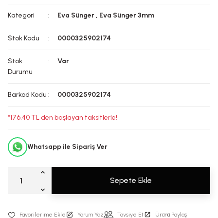
Kategori
Eva Sünger
,
Eva Sünger 3mm
Stok Kodu
0000325902174
Stok
Var
Durumu
Barkod Kodu
0000325902174
*176,40 TL den başlayan taksitlerle!
Whatsapp ile Sipariş Ver
Sepete Ekle
Yorum Yaz
Tavsiye Et
Ürünü Paylaş