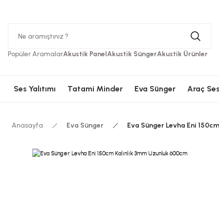
Hızlı Kargolama
Güvenli Ödeme
Hızlı Kargolama
Güvenli 
Popüler Aramalar
Akustik Panel
Akustik Sünger
Akustik Ürünler
Ses Yalıtımı
Tatami Minder
Eva Sünger
Araç Ses
Anasayfa
Eva Sünger
Eva Sünger Levha Eni 150c