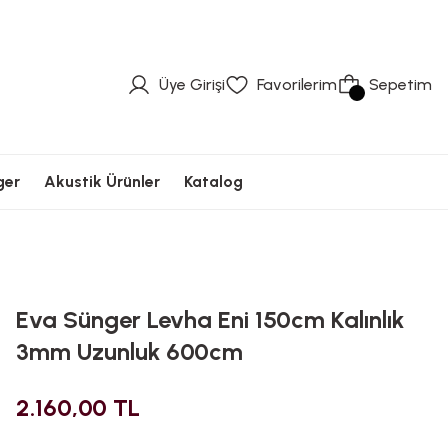
üvenli Ödeme
Hızlı Kargolama
Güvenli Ödeme
Hızlı Kargolama
Güvenli Ödeme
Üye Girişi
Favorilerim
Sepetim
ger
Akustik Ürünler
Katalog
Eva Sünger Levha Eni 150cm Kalınlık
3mm Uzunluk 600cm
2.160,00 TL