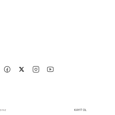
BİZE ULAŞIN
 hesaplarımızı takip edin yenilikleri kaçırmayın!
e Özel İndirimlerden Haberdar Olmak İçin Hemen Kaydolun
KAYIT OL