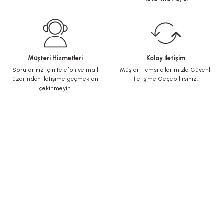
Müşteri Hizmetleri
Kolay İletişim
Sorularınız için telefon ve mail
Müşteri Temsilcilerimizle Güvenli
üzerinden iletişime geçmekten
İletişime Geçebilirsiniz.
çekinmeyin.
KURUMSAL
Yeni Üyelik
Üye Girişi
Şifremi Unuttum
ALIŞVERİŞ