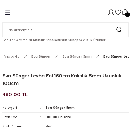
Hızlı Kargolama
Güvenli Ödeme
Hızlı Kargolama
Güvenli Ödeme
Hızlı Kargolama
Geri Dön
Geri Dön
Geri Dön
Geri Dön
Geri Dön
Geri Dön
Geri Dön
Güvenli Ödeme
Hızlı Kargolama
Güvenli Ödeme
Hızlı Kargolama
Güvenli Ödeme
Güvenli Ödeme
Hızlı Kargolama
er
ıtım
nler
ger
ler
Makina Ses Yalıtımları
Akustik Yanmaz Süngerler
mı
nder
mm
te
Kabini
Süngerler
Asansör Ses Yalıtımı
Yanmaz Labirent Sünger
Popüler Aramalar
Akustik Panel
Akustik Sünger
Akustik Ürünler
mı
inder
m
e
 Görüşme Kabini
Jeneratör Ses Yalıtımı
Yanmaz Piramit Sünger
Anasayfa
Eva Sünger
Eva Sünger 5mm
Eva Sünger Levh
ımı
BR
m
te
Kabini
Kazan Dairesi Ses Yalıtımı
Yanmaz Yumurta Sünger
Eva Sünger Levha Eni 150cm Kalınlık 5mm Uzunluk
ımları
m
te
Kompresör Ses Yalıtımı
100cm
480,00 TL
lte
Kategori
Eva Sünger 5mm
te
Stok Kodu
0000021502191
Stok Durumu
Var