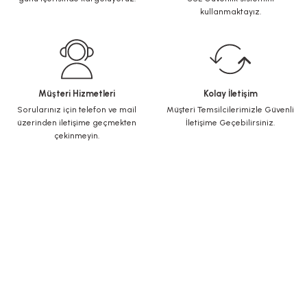
kullanmaktayız.
Müşteri Hizmetleri
Kolay İletişim
Sorularınız için telefon ve mail
Müşteri Temsilcilerimizle Güvenli
üzerinden iletişime geçmekten
İletişime Geçebilirsiniz.
çekinmeyin.
KURUMSAL
Yeni Üyelik
Üye Girişi
Şifremi Unuttum