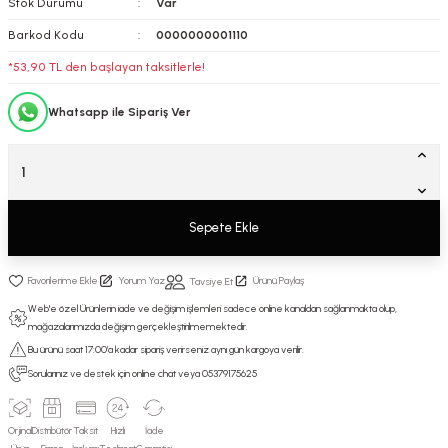
Stok Durumu
Var
Barkod Kodu
0000000001110
*53,90 TL den başlayan taksitlerle!
Whatsapp ile Sipariş Ver
Sepete Ekle
Yorum Yaz
Ürünü Paylaş
Tavsiye Et
Web'e özel Ürünlerin iade ve değişim işlemleri sadece online kanaldan sağlanmakta olup,
mağazalarımızda değişim gerçekleştirilmemektedir.
Bu ürünü saat 17:00’a kadar sipariş verirseniz aynı gün kargoya verilir.
Sorularınız ve destek için online chat veya 05379175625
Orjinal
Distribütör
Taksit
Hızlı
İade