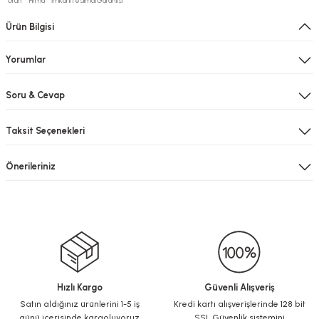
Ürün
Firma
İmkanı
Teslimat
Garantisi
Ürün Bilgisi
Yorumlar
Soru & Cevap
Taksit Seçenekleri
Önerileriniz
Hızlı Kargo
Güvenli Alışveriş
Satın aldığınız ürünlerini 1-5 iş
Kredi kartı alışverişlerinde 128 bit
günü içerisinde kargoluyoruz.
SSL Güvenlik sistemini