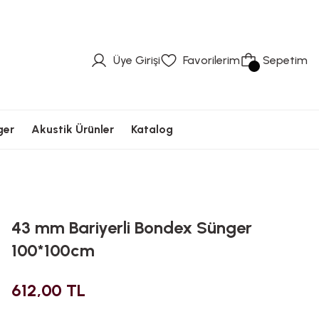
üvenli Ödeme
Hızlı Kargolama
Güvenli Ödeme
Hızlı Kargolama
Güvenli Ödeme
Üye Girişi
Favorilerim
Sepetim
ger
Akustik Ürünler
Katalog
43 mm Bariyerli Bondex Sünger
100*100cm
612,00 TL