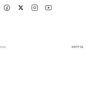
e Özel İndirimlerden Haberdar Olmak İçin Hemen Kaydolun
KAYIT OL