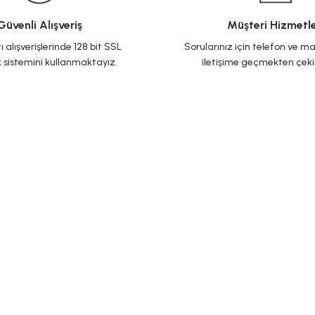
Güvenli Alışveriş
Müşteri Hizmetle
ı alışverişlerinde 128 bit SSL
Sorularınız için telefon ve ma
 sistemini kullanmaktayız.
iletişime geçmekten çek
Mesafeli Satış
Sosyal medya