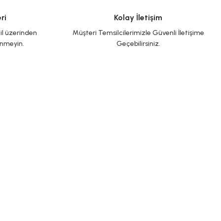
ri
Kolay İletişim
il üzerinden
Müşteri Temsilcilerimizle Güvenli İletişime
inmeyin.
Geçebilirsiniz.
BİZE ULAŞIN
 hesaplarımızı takip edin yenilikleri kaçırmayın!