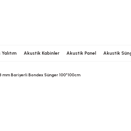
Ödeme
Hızlı Kargolama
Güvenli Ödeme
Hızlı Kargolama
G
 Yalıtım
Akustik Kabinler
Akustik Panel
Akustik Sün
3 mm Bariyerli Bondex Sünger 100*100cm