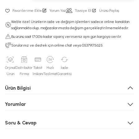
Yorum Yaz
Tavsiye Et
Ürünü Paylaş
Web'e özel Ürünlerin iade ve değişim işlemleri sadece online kanaldan
sağlanmakta olup, mağazalarımızda değişim gerçekleştirilmemektedir.
Bu ürünü saat 17:00’a kadar sipariş verirseniz aynı gün kargoya verilir.
Sorularınız ve destek için online chat veya 05379175625
Orjinal
Distribütör
Taksit
Hızlı
İade
Ürün
Firma
İmkanı
Teslimat
Garantisi
Ürün Bilgisi
Yorumlar
Soru & Cevap