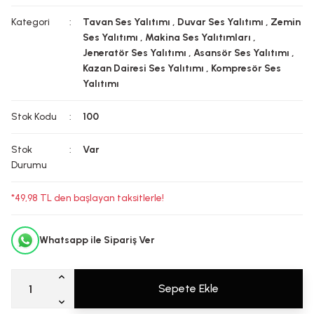
Kategori
Tavan Ses Yalıtımı
,
Duvar Ses Yalıtımı
,
Zemin
Ses Yalıtımı
,
Makina Ses Yalıtımları
,
Jeneratör Ses Yalıtımı
,
Asansör Ses Yalıtımı
,
Kazan Dairesi Ses Yalıtımı
,
Kompresör Ses
Yalıtımı
Stok Kodu
100
Stok
Var
Durumu
*49,98 TL den başlayan taksitlerle!
Whatsapp ile Sipariş Ver
Sepete Ekle