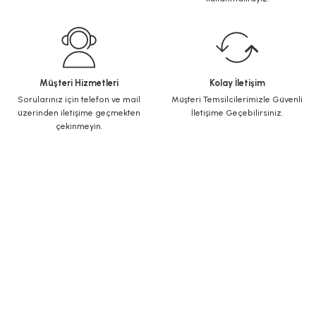
Müşteri Hizmetleri
Kolay İletişim
Sorularınız için telefon ve mail
Müşteri Temsilcilerimizle Güvenli
üzerinden iletişime geçmekten
İletişime Geçebilirsiniz.
çekinmeyin.
KURUMSAL
Yeni Üyelik
Üye Girişi
Şifremi Unuttum
ALIŞVERİŞ