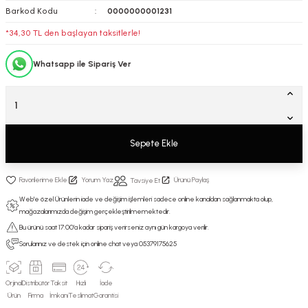
Barkod Kodu
0000000001231
*34,30 TL den başlayan taksitlerle!
Whatsapp ile Sipariş Ver
Sepete Ekle
Yorum Yaz
Ürünü Paylaş
Tavsiye Et
Web'e özel Ürünlerin iade ve değişim işlemleri sadece online kanaldan sağlanmakta olup,
mağazalarımızda değişim gerçekleştirilmemektedir.
Bu ürünü saat 17:00’a kadar sipariş verirseniz aynı gün kargoya verilir.
Sorularınız ve destek için online chat veya 05379175625
Orjinal
Distribütör
Taksit
Hızlı
İade
Ürün
Firma
İmkanı
Teslimat
Garantisi