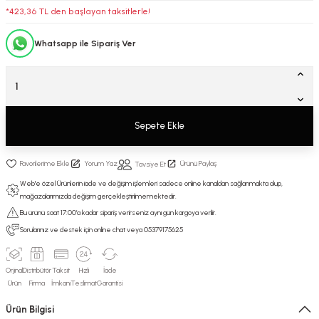
*423,36 TL den başlayan taksitlerle!
Whatsapp ile Sipariş Ver
Sepete Ekle
Yorum Yaz
Ürünü Paylaş
Tavsiye Et
Web'e özel Ürünlerin iade ve değişim işlemleri sadece online kanaldan sağlanmakta olup,
mağazalarımızda değişim gerçekleştirilmemektedir.
Bu ürünü saat 17:00’a kadar sipariş verirseniz aynı gün kargoya verilir.
Sorularınız ve destek için online chat veya 05379175625
Orjinal
Distribütör
Taksit
Hızlı
İade
Ürün
Firma
İmkanı
Teslimat
Garantisi
Ürün Bilgisi