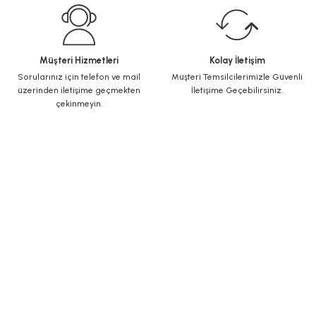
Müşteri Hizmetleri
Kolay İletişim
Sorularınız için telefon ve mail
Müşteri Temsilcilerimizle Güvenli
üzerinden iletişime geçmekten
İletişime Geçebilirsiniz.
çekinmeyin.
KURUMSAL
Yeni Üyelik
Üye Girişi
Şifremi Unuttum
ALIŞVERİŞ
İletişim