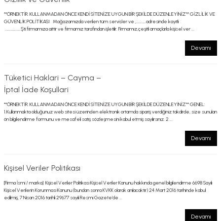
**ÖRNEKTİR. KULLANMADAN ÖNCE KENDİ SİTENİZE UYGUN BİR ŞEKİLDE DÜZENLEYİNİZ** GİZLİLİK VE
GÜVENLİK POLİTİKASI Mağazamızda verilen tüm servisler ve ,…………adresinde kayıtlı
……………….Şti.firmamıza aittir ve firmamız tarafından işletilir. Firmamız,çeşitli amaçlarla kişisel ver ...
Devamı
Tüketici Haklari – Cayma –
İptal İade Koşullari
**ÖRNEKTİR. KULLANMADAN ÖNCE KENDİ SİTENİZE UYGUN BİR ŞEKİLDE DÜZENLEYİNİZ** GENEL:
1.Kullanmakta olduğunuz web sitesi üzerinden elektronik ortamda sipariş verdiğiniz takdirde, size sunulan
ön bilgilendirme formunu ve mesafeli satış sözleşmesini kabul etmiş sayılırsınız. 2 ...
Devamı
Kişisel Veriler Politikası
[Firma İsmi / marka] Kişisel Veriler Politikası Kişisel Veriler Kanunu hakkında genel bilgilendirme 6698 Sayılı
Kişisel Verilerin Korunması Kanunu (bundan sonra KVKK olarak anılacaktır) 24 Mart 2016 tarihinde kabul
edilmiş, 7 Nisan 2016 tarihli 29677 sayılı Resmi Gazete’de ...
Devamı