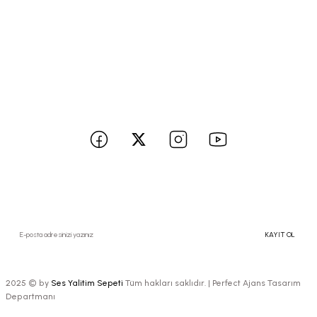
Gizlilik ve Güvenlik
İptal İade Koşullari
Kişisel Veriler Politikası
BİZE ULAŞIN
Sosyal medya hesaplarımızı takip edin yenilikleri kaçırmayın!
Kampanyalardan ve Size Özel İndirimlerden Haberdar Olmak İçin Hemen
Kaydolun
KAYIT OL
2025 © by
Ses Yalitim Sepeti
Tüm hakları saklıdır. |
Perfect Ajans Tasarım
Departmanı