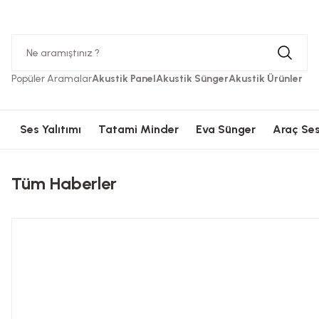
Hızlı Kargolama
Güvenli Ödeme
Hızlı Kargolama
Güvenli 
Popüler Aramalar
Akustik Panel
Akustik Sünger
Akustik Ürünler
Ses Yalıtımı
Tatami Minder
Eva Sünger
Araç Ses
Tüm Haberler