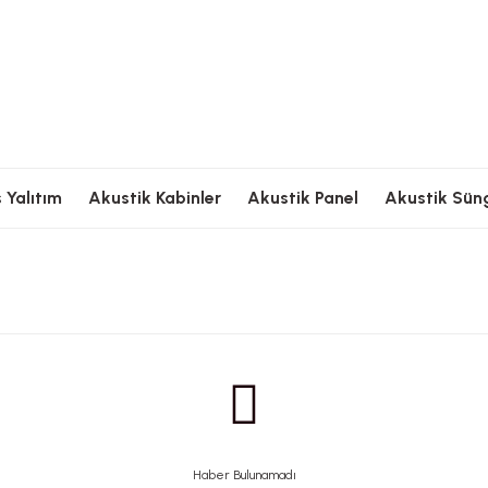
Ödeme
Hızlı Kargolama
Güvenli Ödeme
Hızlı Kargolama
G
 Yalıtım
Akustik Kabinler
Akustik Panel
Akustik Sün
Haber Bulunamadı