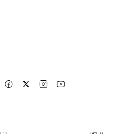
BİZE ULAŞIN
 hesaplarımızı takip edin yenilikleri kaçırmayın!
e Özel İndirimlerden Haberdar Olmak İçin Hemen Kaydolun
KAYIT OL