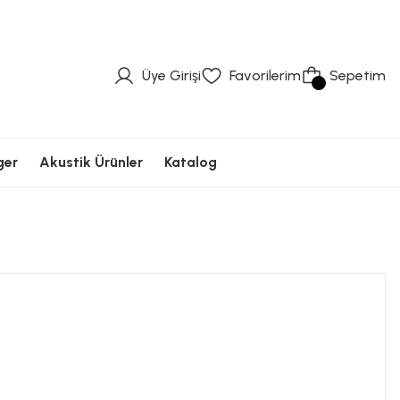
üvenli Ödeme
Hızlı Kargolama
Güvenli Ödeme
Hızlı Kargolama
Güvenli Ödeme
Üye Girişi
Favorilerim
Sepetim
ger
Akustik Ürünler
Katalog