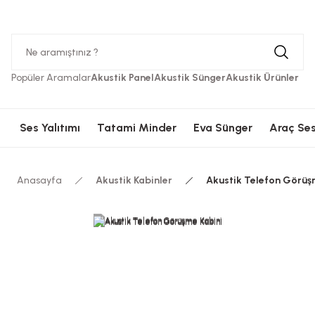
Hızlı Kargolama
Güvenli Ödeme
Hızlı Kargolama
Güvenli 
Popüler Aramalar
Akustik Panel
Akustik Sünger
Akustik Ürünler
Ses Yalıtımı
Tatami Minder
Eva Sünger
Araç Ses
Anasayfa
Akustik Kabinler
Akustik Telefon Görüş