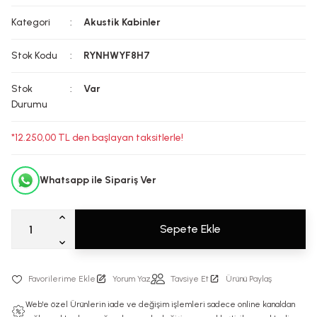
Kategori
Akustik Kabinler
Stok Kodu
RYNHWYF8H7
Stok
Var
Durumu
*12.250,00 TL den başlayan taksitlerle!
Whatsapp ile Sipariş Ver
Sepete Ekle
Yorum Yaz
Tavsiye Et
Ürünü Paylaş
Web'e özel Ürünlerin iade ve değişim işlemleri sadece online kanaldan