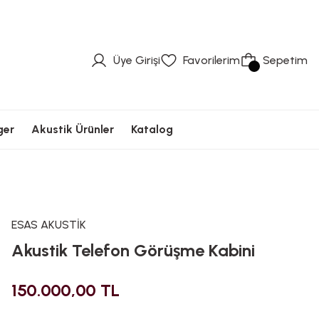
üvenli Ödeme
Hızlı Kargolama
Güvenli Ödeme
Hızlı Kargolama
Güvenli Ödeme
Üye Girişi
Favorilerim
Sepetim
ger
Akustik Ürünler
Katalog
ESAS AKUSTİK
Akustik Telefon Görüşme Kabini
150.000,00 TL