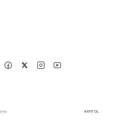
BİZE ULAŞIN
 hesaplarımızı takip edin yenilikleri kaçırmayın!
e Özel İndirimlerden Haberdar Olmak İçin Hemen Kaydolun
KAYIT OL