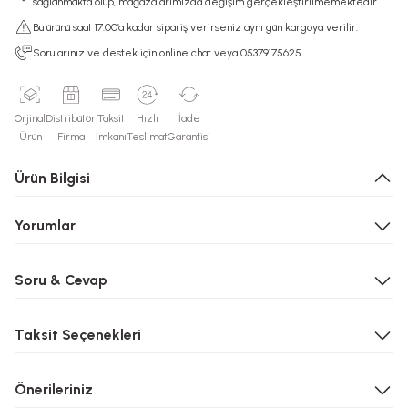
sağlanmakta olup, mağazalarımızda değişim gerçekleştirilmemektedir.
Bu ürünü saat 17:00’a kadar sipariş verirseniz aynı gün kargoya verilir.
Sorularınız ve destek için online chat veya 05379175625
Orjinal
Distribütör
Taksit
Hızlı
İade
Ürün
Firma
İmkanı
Teslimat
Garantisi
Ürün Bilgisi
Yorumlar
Soru & Cevap
Taksit Seçenekleri
Önerileriniz