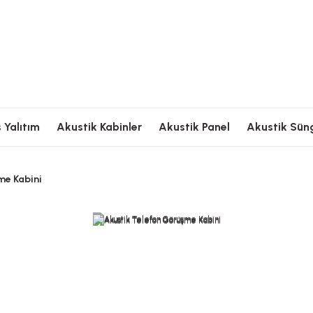
Ödeme
Hızlı Kargolama
Güvenli Ödeme
Hızlı Kargolama
G
 Yalıtım
Akustik Kabinler
Akustik Panel
Akustik Sün
me Kabini