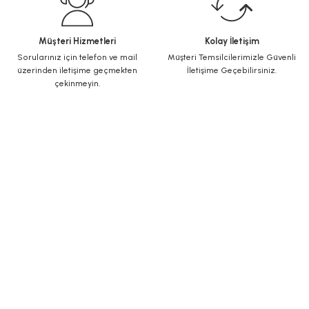
Müşteri Hizmetleri
Kolay İletişim
Sorularınız için telefon ve mail
Müşteri Temsilcilerimizle Güvenli
üzerinden iletişime geçmekten
İletişime Geçebilirsiniz.
çekinmeyin.
KURUMSAL
Yeni Üyelik
Üye Girişi
Şifremi Unuttum
ALIŞVERİŞ
İletişim
İletişim Formu