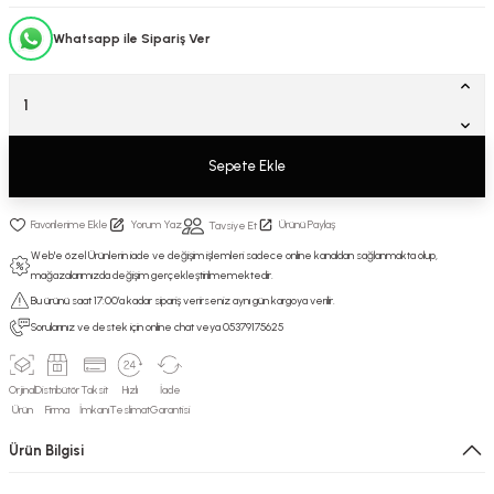
Whatsapp ile Sipariş Ver
Sepete Ekle
Yorum Yaz
Ürünü Paylaş
Tavsiye Et
Web'e özel Ürünlerin iade ve değişim işlemleri sadece online kanaldan sağlanmakta olup,
mağazalarımızda değişim gerçekleştirilmemektedir.
Bu ürünü saat 17:00’a kadar sipariş verirseniz aynı gün kargoya verilir.
Sorularınız ve destek için online chat veya 05379175625
Orjinal
Distribütör
Taksit
Hızlı
İade
Ürün
Firma
İmkanı
Teslimat
Garantisi
Ürün Bilgisi