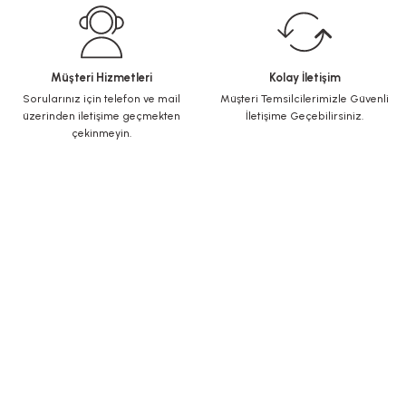
Müşteri Hizmetleri
Kolay İletişim
Sorularınız için telefon ve mail
Müşteri Temsilcilerimizle Güvenli
üzerinden iletişime geçmekten
İletişime Geçebilirsiniz.
çekinmeyin.
KURUMSAL
Yeni Üyelik
Üye Girişi
Şifremi Unuttum
ALIŞVERİŞ
İletişim