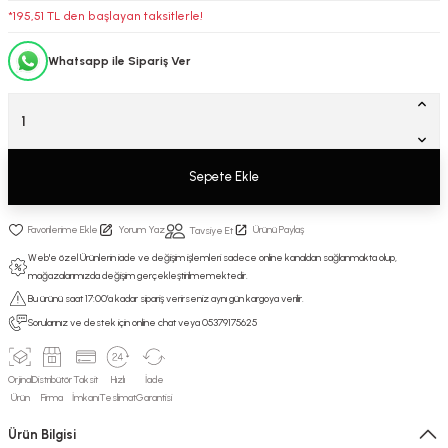
*195,51 TL den başlayan taksitlerle!
Whatsapp ile Sipariş Ver
Sepete Ekle
Yorum Yaz
Ürünü Paylaş
Tavsiye Et
Web'e özel Ürünlerin iade ve değişim işlemleri sadece online kanaldan sağlanmakta olup,
mağazalarımızda değişim gerçekleştirilmemektedir.
Bu ürünü saat 17:00’a kadar sipariş verirseniz aynı gün kargoya verilir.
Sorularınız ve destek için online chat veya 05379175625
Orjinal
Distribütör
Taksit
Hızlı
İade
Ürün
Firma
İmkanı
Teslimat
Garantisi
Ürün Bilgisi