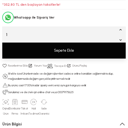
*352,80 TL den başlayan taksitlerle!
Whatsapp ile Sipariş Ver
Sepete Ekle
Yorum Yaz
Ürünü Paylaş
Tavsiye Et
Web'e özel Ürünlerin iade ve değişim işlemleri sadece online kanaldan sağlanmakta olup,
mağazalarımızda değişim gerçekleştirilmemektedir.
Bu ürünü saat 17:00’a kadar sipariş verirseniz aynı gün kargoya verilir.
Sorularınız ve destek için online chat veya 05379175625
Orjinal
Distribütör
Taksit
Hızlı
İade
Ürün
Firma
İmkanı
Teslimat
Garantisi
Ürün Bilgisi