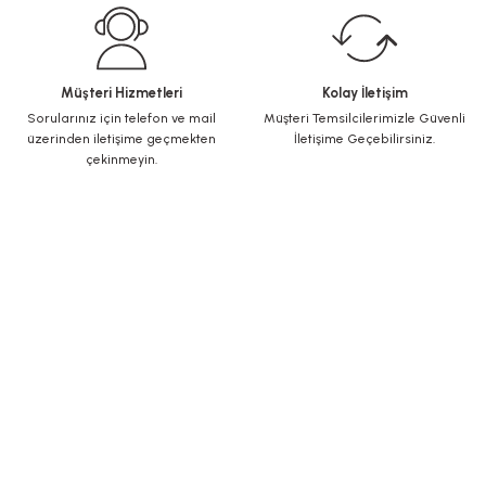
Müşteri Hizmetleri
Kolay İletişim
Sorularınız için telefon ve mail
Müşteri Temsilcilerimizle Güvenli
üzerinden iletişime geçmekten
İletişime Geçebilirsiniz.
çekinmeyin.
KURUMSAL
Yeni Üyelik
Üye Girişi
Şifremi Unuttum
ALIŞVERİŞ
İletişim