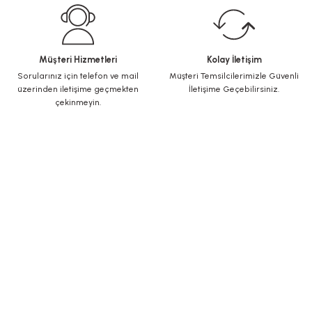
Müşteri Hizmetleri
Kolay İletişim
Sorularınız için telefon ve mail
Müşteri Temsilcilerimizle Güvenli
üzerinden iletişime geçmekten
İletişime Geçebilirsiniz.
çekinmeyin.
KURUMSAL
Yeni Üyelik
Üye Girişi
Şifremi Unuttum
ALIŞVERİŞ
İletişim