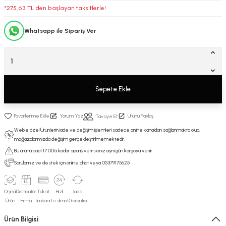
*275,63 TL den başlayan taksitlerle!
Whatsapp ile Sipariş Ver
Sepete Ekle
Yorum Yaz
Ürünü Paylaş
Tavsiye Et
Web'e özel Ürünlerin iade ve değişim işlemleri sadece online kanaldan sağlanmakta olup,
mağazalarımızda değişim gerçekleştirilmemektedir.
Bu ürünü saat 17:00’a kadar sipariş verirseniz aynı gün kargoya verilir.
Sorularınız ve destek için online chat veya 05379175625
Orjinal
Distribütör
Taksit
Hızlı
İade
Ürün
Firma
İmkanı
Teslimat
Garantisi
Ürün Bilgisi