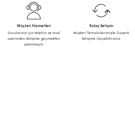
Müşteri Hizmetleri
Kolay İletişim
Sorularınız için telefon ve mail
Müşteri Temsilcilerimizle Güvenli
üzerinden iletişime geçmekten
İletişime Geçebilirsiniz.
çekinmeyin.
KURUMSAL
Yeni Üyelik
Üye Girişi
Şifremi Unuttum
ALIŞVERİŞ
İletişim