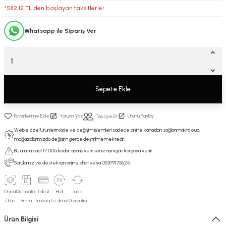
*582,12 TL den başlayan taksitlerle!
Whatsapp ile Sipariş Ver
Sepete Ekle
Yorum Yaz
Ürünü Paylaş
Tavsiye Et
Web'e özel Ürünlerin iade ve değişim işlemleri sadece online kanaldan sağlanmakta olup,
mağazalarımızda değişim gerçekleştirilmemektedir.
Bu ürünü saat 17:00’a kadar sipariş verirseniz aynı gün kargoya verilir.
Sorularınız ve destek için online chat veya 05379175625
Orjinal
Distribütör
Taksit
Hızlı
İade
Ürün
Firma
İmkanı
Teslimat
Garantisi
Ürün Bilgisi