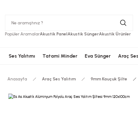
Hızlı Kargolama
Güvenli Ödeme
Hızlı Kargolama
Güvenli 
Popüler Aramalar
Akustik Panel
Akustik Sünger
Akustik Ürünler
Ses Yalıtımı
Tatami Minder
Eva Sünger
Araç Ses
Anasayfa
Araç Ses Yalıtım
9mm Kauçuk Şilte