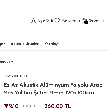
üvenli Ödeme
Hızlı Kargolama
Güvenli Ödeme
Hızlı Kargolama
Güvenli Ödeme
Üye Girişi
Favorilerim
Sepetim
ger
Akustik Ürünler
Katalog
20x100cm
ESAS AKUSTİK
Es As Akustik Alüminyum Folyolu Araç
Ses Yalıtım Şiltesi 9mm 120x100cm
%10
360,00 TL
400,00 TL