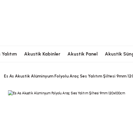
Ödeme
Hızlı Kargolama
Güvenli Ödeme
Hızlı Kargolama
G
 Yalıtım
Akustik Kabinler
Akustik Panel
Akustik Sün
Es As Akustik Alüminyum Folyolu Araç Ses Yalıtım Şiltesi 9mm 1