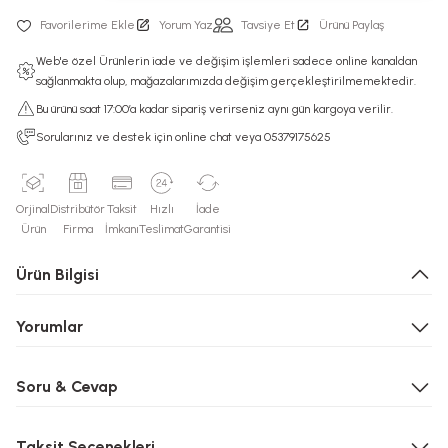
Yorum Yaz
Tavsiye Et
Ürünü Paylaş
Web'e özel Ürünlerin iade ve değişim işlemleri sadece online kanaldan
sağlanmakta olup, mağazalarımızda değişim gerçekleştirilmemektedir.
Bu ürünü saat 17:00’a kadar sipariş verirseniz aynı gün kargoya verilir.
Sorularınız ve destek için online chat veya 05379175625
Orjinal
Distribütör
Taksit
Hızlı
İade
Ürün
Firma
İmkanı
Teslimat
Garantisi
Ürün Bilgisi
Yorumlar
Soru & Cevap
Taksit Seçenekleri