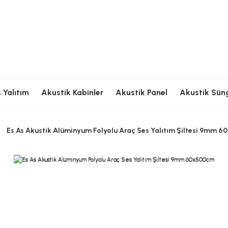
Ödeme
Hızlı Kargolama
Güvenli Ödeme
Hızlı Kargolama
G
 Yalıtım
Akustik Kabinler
Akustik Panel
Akustik Sün
Es As Akustik Alüminyum Folyolu Araç Ses Yalıtım Şiltesi 9mm 