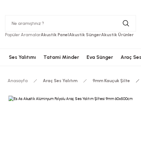
Hızlı Kargolama
Güvenli Ödeme
Hızlı Kargolama
Güvenli 
Popüler Aramalar
Akustik Panel
Akustik Sünger
Akustik Ürünler
Ses Yalıtımı
Tatami Minder
Eva Sünger
Araç Ses
Anasayfa
Araç Ses Yalıtım
9mm Kauçuk Şilte