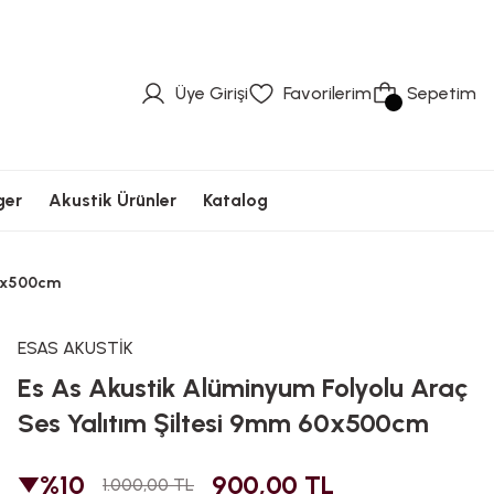
üvenli Ödeme
Hızlı Kargolama
Güvenli Ödeme
Hızlı Kargolama
Güvenli Ödeme
Üye Girişi
Favorilerim
Sepetim
ger
Akustik Ürünler
Katalog
60x500cm
ESAS AKUSTİK
Es As Akustik Alüminyum Folyolu Araç
Ses Yalıtım Şiltesi 9mm 60x500cm
%10
900,00 TL
1.000,00 TL