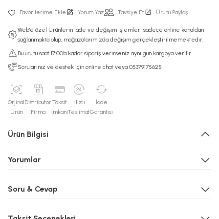
Yorum Yaz
Tavsiye Et
Ürünü Paylaş
Web'e özel Ürünlerin iade ve değişim işlemleri sadece online kanaldan
sağlanmakta olup, mağazalarımızda değişim gerçekleştirilmemektedir.
Bu ürünü saat 17:00’a kadar sipariş verirseniz aynı gün kargoya verilir.
Sorularınız ve destek için online chat veya 05379175625
Orjinal
Distribütör
Taksit
Hızlı
İade
Ürün
Firma
İmkanı
Teslimat
Garantisi
Ürün Bilgisi
Yorumlar
Soru & Cevap
Taksit Seçenekleri