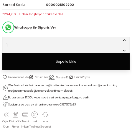
Barkod Kodu
0000021502902
*294,00 TL den başlayan taksitlerle!
Whatsapp ile Sipariş Ver
Sepete Ekle
Yorum Yaz
Ürünü Paylaş
Tavsiye Et
Web'e özel Ürünlerin iade ve değişim işlemleri sadece online kanaldan sağlanmakta olup,
mağazalarımızda değişim gerçekleştirilmemektedir.
Bu ürünü saat 17:00’a kadar sipariş verirseniz aynı gün kargoya verilir.
Sorularınız ve destek için online chat veya 05379175625
Orjinal
Distribütör
Taksit
Hızlı
İade
Ürün
Firma
İmkanı
Teslimat
Garantisi