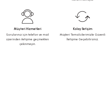
Müşteri Hizmetleri
Kolay İletişim
Sorularınız için telefon ve mail
Müşteri Temsilcilerimizle Güvenli
üzerinden iletişime geçmekten
İletişime Geçebilirsiniz.
çekinmeyin.
KURUMSAL
Yeni Üyelik
Üye Girişi
Şifremi Unuttum
ALIŞVERİŞ