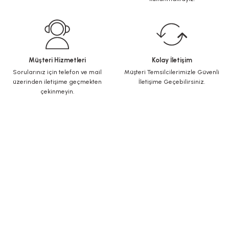
Müşteri Hizmetleri
Kolay İletişim
Sorularınız için telefon ve mail
Müşteri Temsilcilerimizle Güvenli
üzerinden iletişime geçmekten
İletişime Geçebilirsiniz.
çekinmeyin.
KURUMSAL
Yeni Üyelik
Üye Girişi
Şifremi Unuttum
ALIŞVERİŞ