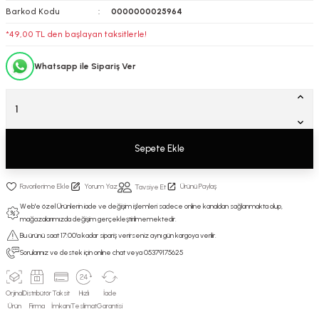
Barkod Kodu
0000000025964
*49,00 TL den başlayan taksitlerle!
Whatsapp ile Sipariş Ver
Sepete Ekle
Yorum Yaz
Ürünü Paylaş
Tavsiye Et
Web'e özel Ürünlerin iade ve değişim işlemleri sadece online kanaldan sağlanmakta olup,
mağazalarımızda değişim gerçekleştirilmemektedir.
Bu ürünü saat 17:00’a kadar sipariş verirseniz aynı gün kargoya verilir.
Sorularınız ve destek için online chat veya 05379175625
Orjinal
Distribütör
Taksit
Hızlı
İade
Ürün
Firma
İmkanı
Teslimat
Garantisi