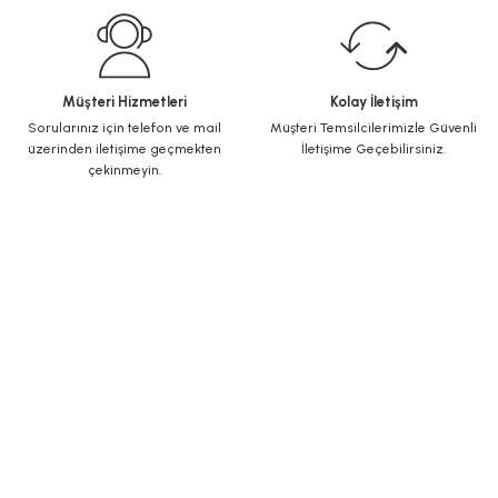
Müşteri Hizmetleri
Kolay İletişim
Sorularınız için telefon ve mail
Müşteri Temsilcilerimizle Güvenli
üzerinden iletişime geçmekten
İletişime Geçebilirsiniz.
çekinmeyin.
KURUMSAL
Yeni Üyelik
Üye Girişi
Şifremi Unuttum
ALIŞVERİŞ
İletişim