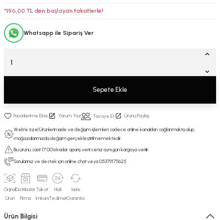
*196,00 TL den başlayan taksitlerle!
Whatsapp ile Sipariş Ver
Sepete Ekle
Yorum Yaz
Ürünü Paylaş
Tavsiye Et
Web'e özel Ürünlerin iade ve değişim işlemleri sadece online kanaldan sağlanmakta olup,
mağazalarımızda değişim gerçekleştirilmemektedir.
Bu ürünü saat 17:00’a kadar sipariş verirseniz aynı gün kargoya verilir.
Sorularınız ve destek için online chat veya 05379175625
Orjinal
Distribütör
Taksit
Hızlı
İade
Ürün
Firma
İmkanı
Teslimat
Garantisi
Ürün Bilgisi