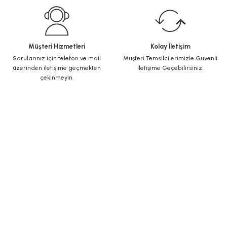
Müşteri Hizmetleri
Kolay İletişim
Sorularınız için telefon ve mail
Müşteri Temsilcilerimizle Güvenli
üzerinden iletişime geçmekten
İletişime Geçebilirsiniz.
çekinmeyin.
KURUMSAL
Yeni Üyelik
Üye Girişi
Şifremi Unuttum
ALIŞVERİŞ
İletişim