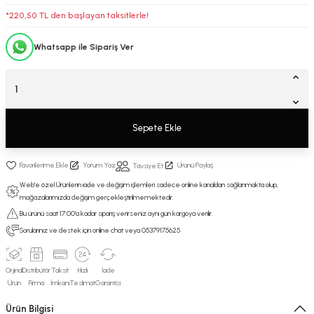
*220,50 TL den başlayan taksitlerle!
Whatsapp ile Sipariş Ver
Sepete Ekle
Yorum Yaz
Ürünü Paylaş
Tavsiye Et
Web'e özel Ürünlerin iade ve değişim işlemleri sadece online kanaldan sağlanmakta olup,
mağazalarımızda değişim gerçekleştirilmemektedir.
Bu ürünü saat 17:00’a kadar sipariş verirseniz aynı gün kargoya verilir.
Sorularınız ve destek için online chat veya 05379175625
Orjinal
Distribütör
Taksit
Hızlı
İade
Ürün
Firma
İmkanı
Teslimat
Garantisi
Ürün Bilgisi