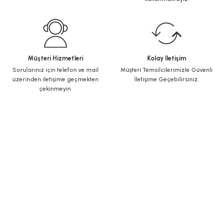
Müşteri Hizmetleri
Kolay İletişim
Sorularınız için telefon ve mail
Müşteri Temsilcilerimizle Güvenli
üzerinden iletişime geçmekten
İletişime Geçebilirsiniz.
çekinmeyin.
KURUMSAL
Yeni Üyelik
Üye Girişi
Şifremi Unuttum
ALIŞVERİŞ