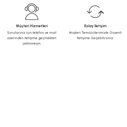
Müşteri Hizmetleri
Kolay İletişim
Sorularınız için telefon ve mail
Müşteri Temsilcilerimizle Güvenli
üzerinden iletişime geçmekten
İletişime Geçebilirsiniz.
çekinmeyin.
KURUMSAL
Yeni Üyelik
Üye Girişi
Şifremi Unuttum
ALIŞVERİŞ
İletişim