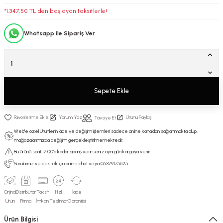
*1.347,50 TL den başlayan taksitlerle!
Whatsapp ile Sipariş Ver
Sepete Ekle
Yorum Yaz
Ürünü Paylaş
Tavsiye Et
Web'e özel Ürünlerin iade ve değişim işlemleri sadece online kanaldan sağlanmakta olup,
mağazalarımızda değişim gerçekleştirilmemektedir.
Bu ürünü saat 17:00’a kadar sipariş verirseniz aynı gün kargoya verilir.
Sorularınız ve destek için online chat veya 05379175625
Orjinal
Distribütör
Taksit
Hızlı
İade
Ürün
Firma
İmkanı
Teslimat
Garantisi
Ürün Bilgisi