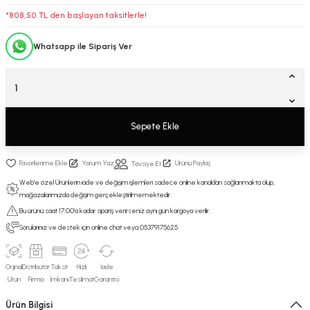
*808,50 TL den başlayan taksitlerle!
Whatsapp ile Sipariş Ver
Sepete Ekle
Yorum Yaz
Ürünü Paylaş
Tavsiye Et
Web'e özel Ürünlerin iade ve değişim işlemleri sadece online kanaldan sağlanmakta olup,
mağazalarımızda değişim gerçekleştirilmemektedir.
Bu ürünü saat 17:00’a kadar sipariş verirseniz aynı gün kargoya verilir.
Sorularınız ve destek için online chat veya 05379175625
Orjinal
Distribütör
Taksit
Hızlı
İade
Ürün
Firma
İmkanı
Teslimat
Garantisi
Ürün Bilgisi