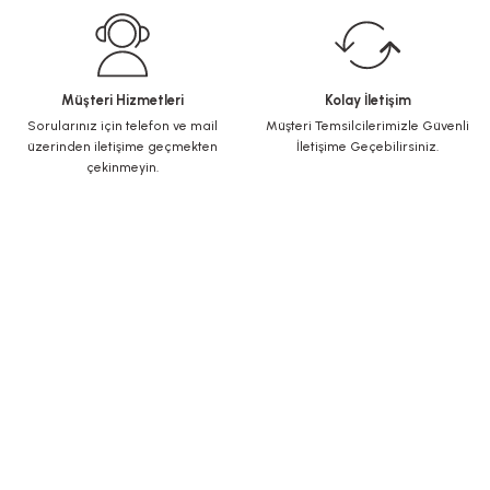
Müşteri Hizmetleri
Kolay İletişim
Sorularınız için telefon ve mail
Müşteri Temsilcilerimizle Güvenli
üzerinden iletişime geçmekten
İletişime Geçebilirsiniz.
çekinmeyin.
KURUMSAL
Yeni Üyelik
Üye Girişi
Şifremi Unuttum
ALIŞVERİŞ
İletişim