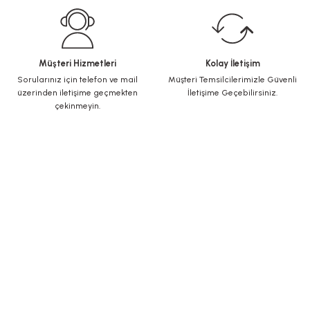
Müşteri Hizmetleri
Kolay İletişim
Sorularınız için telefon ve mail
Müşteri Temsilcilerimizle Güvenli
üzerinden iletişime geçmekten
İletişime Geçebilirsiniz.
çekinmeyin.
KURUMSAL
Yeni Üyelik
Üye Girişi
Şifremi Unuttum
ALIŞVERİŞ
İletişim