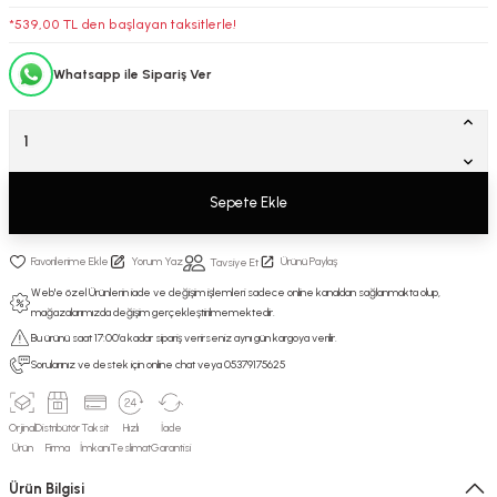
*539,00 TL den başlayan taksitlerle!
Whatsapp ile Sipariş Ver
Sepete Ekle
Yorum Yaz
Ürünü Paylaş
Tavsiye Et
Web'e özel Ürünlerin iade ve değişim işlemleri sadece online kanaldan sağlanmakta olup,
mağazalarımızda değişim gerçekleştirilmemektedir.
Bu ürünü saat 17:00’a kadar sipariş verirseniz aynı gün kargoya verilir.
Sorularınız ve destek için online chat veya 05379175625
Orjinal
Distribütör
Taksit
Hızlı
İade
Ürün
Firma
İmkanı
Teslimat
Garantisi
Ürün Bilgisi